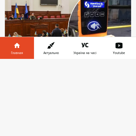
Главная
Актуально
Україна на часі
Youtube
Информатор в
Скачать
Киевсовет требует от Кличко объяснений по
телефоне
👉
тарифам
Депутаты Киевсовета подали
официальный запрос к мэру Виталию
Кличко с требованием раскрыть, как
формируются новые тарифы на проезд в
столичном транспорте. Ранее стало
известно, что
разовый билет в Киеве
может вырасти
с 8 до 30 гривен уже с 15