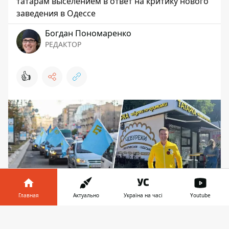
татарам выселением в ответ на критику нового
заведения в Одессе
Богдан Пономаренко
РЕДАКТОР
👍
Главная
Актуально
Україна на часі
Youtube
Информатор в
Скачать
Основатель и владелец ресторанов Татарка
телефоне
👉