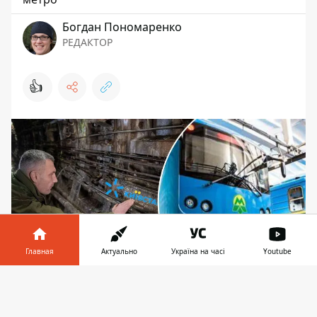
Богдан Пономаренко
РЕДАКТОР
👍
Главная
Актуально
Україна на часі
Youtube
Информатор в
Скачать
Киевляне смеются над мэром, закрывшим
телефоне
👉
станции метро в столице: чтобы "зашуметь"