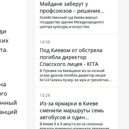
Майдане заберут у
профсоюзов – решение
Хозяйственного суда
Хозяйственный суд Киева вернул
государству здание Международного
центра культуры и искусства.
ади
ких
14:58
та.
Под Киевом от обстрела
погибла директор
Спасского лицея - КГГА
В Пуховке на Киевщине из-за ночной
атаки дронов погибла директор лицея
№124 Галина Кучер, ее муж и трехлетний
 на
внук
ого
13:28
тонный
Из-за ярмарки в Киеве
сменили маршруты семь
танций
автобусов и один
троллейбус
В Киеве 8 и 9 августа из-за сезонных
ярмарок временно изменили движение