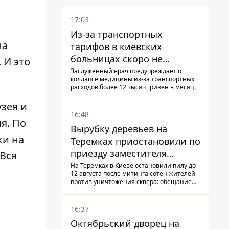
17:03
Из-за транспортных
на
тарифов в киевских
больницах скоро не
 И это
останется медсестер и
Заслуженный врач предупреждает о
коллапсе медицины из-за транспортных
санитарок - профессор
расходов более 12 тысяч гривен в месяц.
Голубовская
зея и
16:48
я. По
Вырубку деревьев на
ки на
Теремках приостановили по
приезду заместителя
 Вся
Кличко - начался диалог
На Теремках в Киеве остановили пилу до
12 августа после митинга сотен жителей
против уничтожения сквера: обещание
не возобновлять работы дал лично
заместитель Кличко, Петр Пантелеев,
прибывший наладить коммуникацию
16:37
Октябрьский дворец на