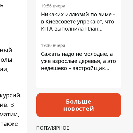
ть
19:56 вчера
Никаких иллюзий по зиме -
в Киевсовете упрекают, что
КГГА выполнила План
л
устойчивости на 20%
19:30 вчера
ьный
Сажать надо не молодые, а
толы
уже взрослые деревья, а это
недешево – застройщик
ии,
Никонов
курсий.
Больше
ив. В
новостей
оматии,
 также
ПОПУЛЯРНОЕ