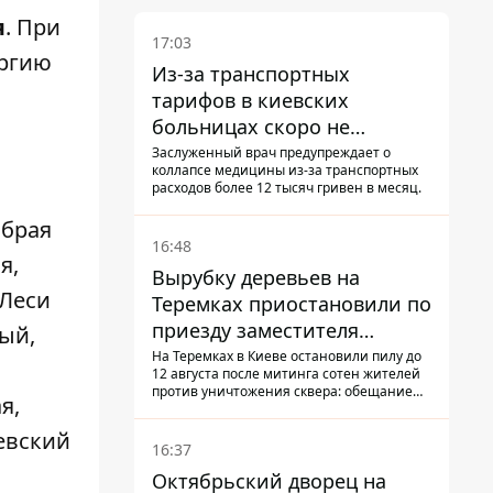
я
. При
17:03
ергию
Из-за транспортных
тарифов в киевских
больницах скоро не
останется медсестер и
Заслуженный врач предупреждает о
коллапсе медицины из-за транспортных
санитарок - профессор
расходов более 12 тысяч гривен в месяц.
Голубовская
обрая
16:48
я,
Вырубку деревьев на
 Леси
Теремках приостановили по
приезду заместителя
ый,
Кличко - начался диалог
На Теремках в Киеве остановили пилу до
12 августа после митинга сотен жителей
против уничтожения сквера: обещание
я,
не возобновлять работы дал лично
заместитель Кличко, Петр Пантелеев,
евский
прибывший наладить коммуникацию
16:37
Октябрьский дворец на