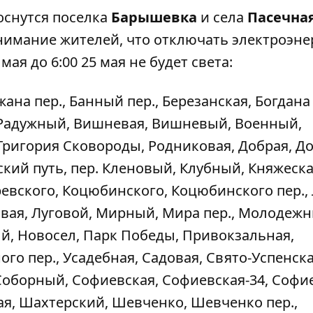
оснутся поселка
Барышевка
и села
Пасечна
нимание жителей, что отключать электроэн
 мая до 6:00 25 мая не будет света:
ана пер., Банный пер., Березанская, Богдана
 Радужный, Вишневая, Вишневый, Военный,
Григория Сковороды, Родниковая, Добрая, Д
вский путь, пер. Кленовый, Клубный, Княжеска
евского, Коцюбинского, Коцюбинского пер.,
овая, Луговой, Мирный, Мира пер., Молодежн
й, Новосел, Парк Победы, Привокзальная,
о пер., Усадебная, Садовая, Свято-Успенска
Соборный, Софиевская, Софиевская-34, Софи
ая, Шахтерский, Шевченко, Шевченко пер.,