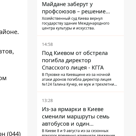
Майдане заберут у
профсоюзов – решение
Хозяйственного суда
Хозяйственный суд Киева вернул
государству здание Международного
центра культуры и искусства.
айоне.
14:58
втов,
Под Киевом от обстрела
погибла директор
Спасского лицея - КГГА
В Пуховке на Киевщине из-за ночной
ом
атаки дронов погибла директор лицея
№124 Галина Кучер, ее муж и трехлетний
внук
13:28
Из-за ярмарки в Киеве
сменили маршруты семь
автобусов и один
троллейбус
В Киеве 8 и 9 августа из-за сезонных
н (044)
ярмарок временно изменили движение