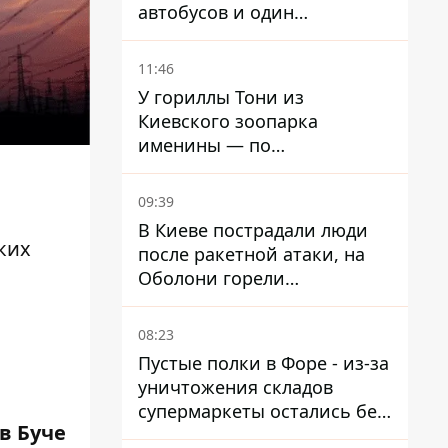
автобусов и один
троллейбус
11:46
У гориллы Тони из
Киевского зоопарка
именины — по
человеческим меркам ему
уже больше 90 лет
09:39
В Киеве пострадали люди
ких
после ракетной атаки, на
Оболони горели
резервуары с топливом
08:23
Пустые полки в Форе - из-за
уничтожения складов
супермаркеты остались без
в Буче
ассортимента