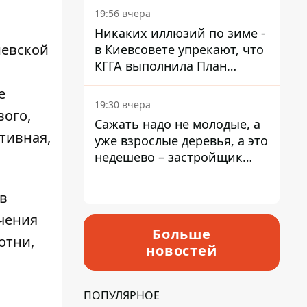
19:56 вчера
Никаких иллюзий по зиме -
иевской
в Киевсовете упрекают, что
КГГА выполнила План
устойчивости на 20%
е
19:30 вчера
вого,
Сажать надо не молодые, а
тивная,
уже взрослые деревья, а это
недешево – застройщик
Никонов
в
очения
Больше
Сотни,
новостей
ПОПУЛЯРНОЕ