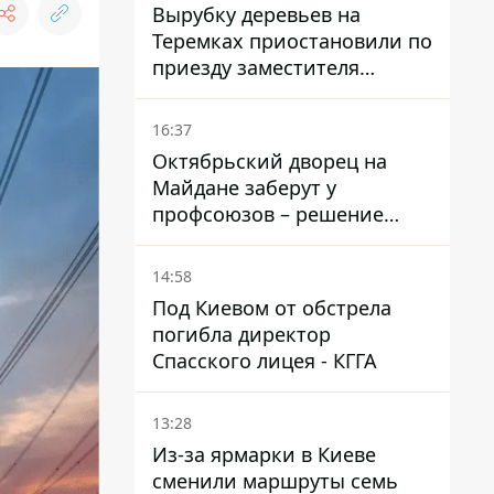
Голубовская
Вырубку деревьев на
Теремках приостановили по
приезду заместителя
Кличко - начался диалог
16:37
Октябрьский дворец на
Майдане заберут у
профсоюзов – решение
Хозяйственного суда
14:58
Под Киевом от обстрела
погибла директор
Спасского лицея - КГГА
13:28
Из-за ярмарки в Киеве
сменили маршруты семь