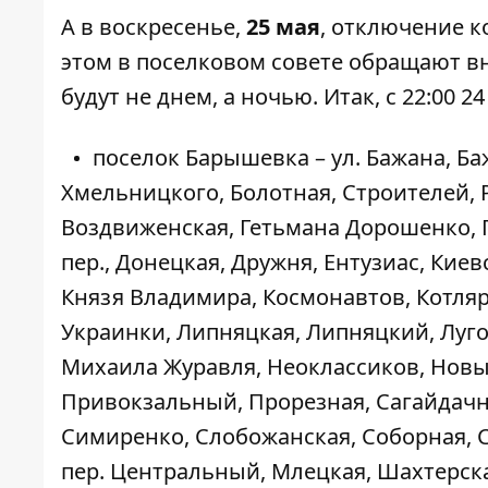
А в воскресенье,
25 мая
, отключение к
этом в поселковом совете обращают в
будут не днем, а ночью. Итак, с 22:00 24
поселок Барышевка – ул. Бажана, Баж
Хмельницкого, Болотная, Строителей,
Воздвиженская, Гетьмана Дорошенко, 
пер., Донецкая, Дружня, Ентузиас, Кие
Князя Владимира, Космонавтов, Котляр
Украинки, Липняцкая, Липняцкий, Луг
Михаила Журавля, Неоклассиков, Новы
Привокзальный, Прорезная, Сагайдачног
Симиренко, Слобожанская, Соборная, 
пер. Центральный, Млецкая, Шахтерск