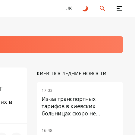
UK
КИЕВ: ПОСЛЕДНИЕ НОВОСТИ
т
17:03
Из-за транспортных
ях в
тарифов в киевских
больницах скоро не
останется медсестер и
санитарок - профессор
16:48