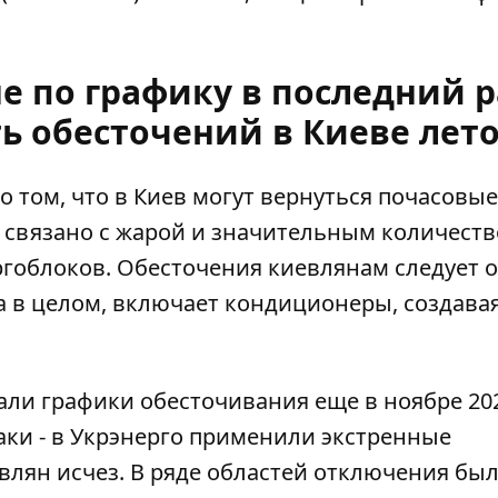
е по графику в последний р
ть обесточений в Киеве лет
 том, что в Киев
могут вернуться почасовые
ет связано с жарой и значительным количест
гоблоков. Обесточения киевлянам следует 
ана в целом, включает кондиционеры, создава
вали графики обесточивания
еще в ноябре 20
таки - в Укрэнерго применили экстренные
евлян исчез. В ряде областей отключения бы