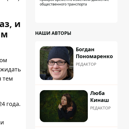
общественного транспорта
аз, и
ом
НАШИ АВТОРЫ
Богдан
Пономаренко
вом
РЕДАКТОР
ожидать
я тем
Люба
Кинаш
24 года
.
РЕДАКТОР
ли