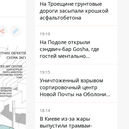
На Троещине грунтовые
дороги засыпали крошкой
асфальтобетона
19:19
На Подоле открыли
сэндвич-бар Gosha, где
гостей ментально
разгружает акула
19:15
Уничтоженный взрывом
сортировочный центр
Новой Почты на Оболони
заработал – выдают
посылки
18:14
В Киеве из-за жары
выпустили трамваи-