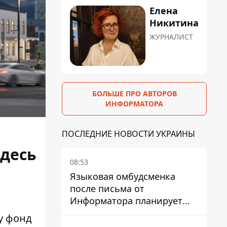
Елена
Никитина
ЖУРНАЛИСТ
БОЛЬШЕ ПРО АВТОРОВ
ИНФОРМАТОРА
ПОСЛЕДНИЕ НОВОСТИ УКРАИНЫ
здесь
08:53
Языковая омбудсменка
после письма от
Информатора планирует
наказать компанию-
у фонд
подрядчика ПриватБанка