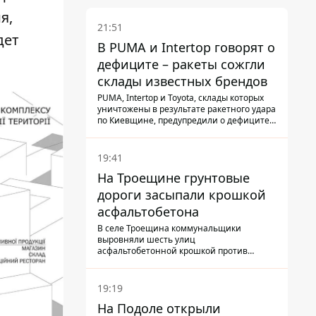
я,
21:51
дет
В PUMA и Intertop говорят о
дефиците – ракеты сожгли
склады известных брендов
PUMA, Intertop и Toyota, склады которых
уничтожены в результате ракетного удара
по Киевщине, предупредили о дефиците
товаров
19:41
На Троещине грунтовые
дороги засыпали крошкой
асфальтобетона
В селе Троещина коммунальщики
выровняли шесть улиц
асфальтобетонной крошкой против
выбоин и грязи
19:19
На Подоле открыли