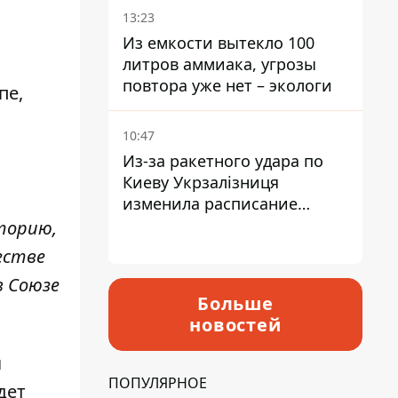
13:23
Из емкости вытекло 100
литров аммиака, угрозы
повтора уже нет – экологи
пе,
10:47
Из-за ракетного удара по
Киеву Укрзалізниця
изменила расписание
движения пригородных
торию,
электричек
естве
в Союзе
Больше
новостей
я
ПОПУЛЯРНОЕ
дет