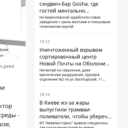
сэндвич-бар Gosha, где
гостей ментально
разгружает акула
На Кирилловской заработало новое
заведение с гриль-мелтами и плюшевым
талисманом-акулой.
19:15
Уничтоженный взрывом
сортировочный центр
Новой Почты на Оболони
и даже
заработал – выдают
Несмотря на серьезные, даже
критические разрушения, грузовое
посылки
отделение №2 по ул. Богатырской, 11
возобновило работу: сотрудники
ии
сортируют почтовые отправления и
выдают их адресатам
18:14
В Киеве из-за жары
ктор
выпустили трамваи-
реды -
поливатели, чтобы уберечь
рельсы от деформации
юзе,
КП "Киевпасстранс" вывело спецвагоны
для охлаждения путей во время