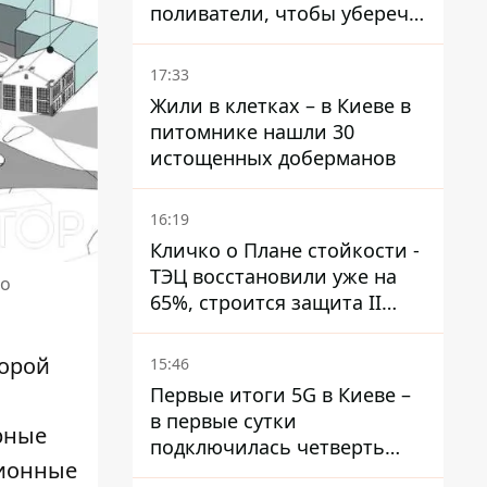
поливатели, чтобы уберечь
рельсы от деформации
17:33
Жили в клетках – в Киеве в
питомнике нашли 30
истощенных доберманов
16:19
Кличко о Плане стойкости -
ТЭЦ восстановили уже на
го
65%, строится защита II
уровня
торой
15:46
Первые итоги 5G в Киеве –
в первые сутки
арные
подключилась четверть
ционные
миллиона абонентов