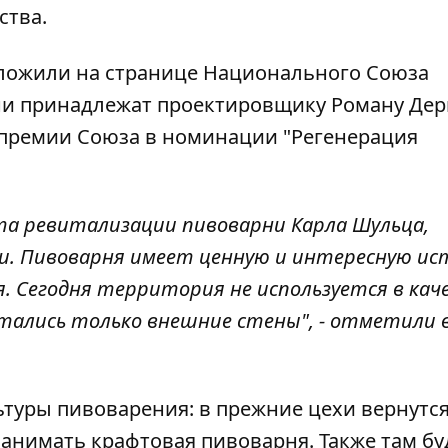
ства.
ложили на странице
Национального Союза
ни принадлежат проектировщику Роману Дер
 премии Союза в номинации "Регенерация
а ревитализации пивоварни Карла Шульца,
и. Пивоварня имеет ценную и интересную ис
. Сегодня территория не используется в кач
стались только внешние стены", - отметили 
ьтуры пивоварения: в прежние цехи вернутс
 занимать крафтовая пивоварня. Также там бу