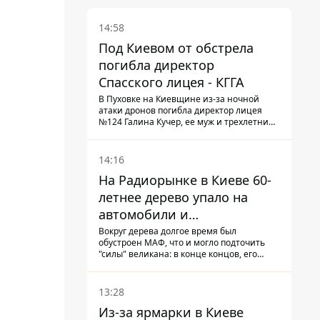
14:58
Под Киевом от обстрела
погибла директор
Спасского лицея - КГГА
В Пуховке на Киевщине из-за ночной
атаки дронов погибла директор лицея
№124 Галина Кучер, ее муж и трехлетний
внук
14:16
На Радиорынке в Киеве 60-
летнее дерево упало на
автомобили и
травмировало человека -
Вокруг дерева долгое время был
обустроен МАФ, что и могло подточить
подробности
"силы" великана: в конце концов, его
корневая система не выдержала, и ствол
перекрыл проезжую часть улицы
13:28
Из-за ярмарки в Киеве