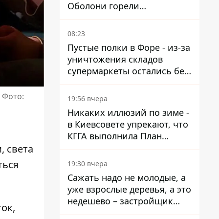
Оболони горели
резервуары с топливом
08:23
Пустые полки в Форе - из-за
уничтожения складов
супермаркеты остались без
ассортимента
 Фото:
19:56 вчера
Никаких иллюзий по зиме -
в Киевсовете упрекают, что
КГГА выполнила План
устойчивости на 20%
м,
света
ться
19:30 вчера
Сажать надо не молодые, а
уже взрослые деревья, а это
недешево – застройщик
ок,
Никонов