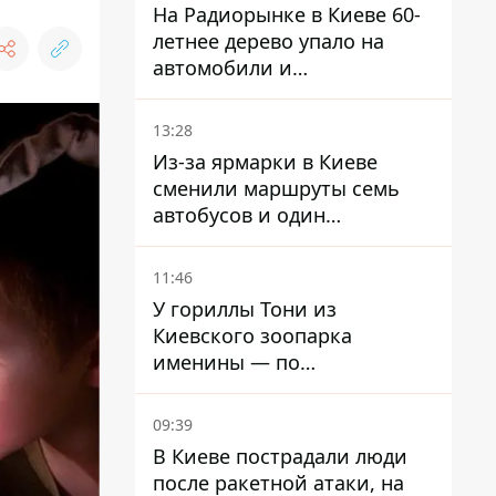
На Радиорынке в Киеве 60-
летнее дерево упало на
автомобили и
травмировало человека -
подробности
13:28
Из-за ярмарки в Киеве
сменили маршруты семь
автобусов и один
троллейбус
11:46
У гориллы Тони из
Киевского зоопарка
именины — по
человеческим меркам ему
уже больше 90 лет
09:39
В Киеве пострадали люди
после ракетной атаки, на