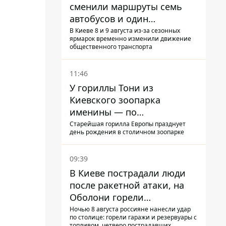
сменили маршруты семь
автобусов и один
троллейбус
В Киеве 8 и 9 августа из-за сезонных
ярмарок временно изменили движение
общественного транспорта
11:46
У гориллы Тони из
Киевского зоопарка
именины — по
человеческим меркам ему
Старейшая горилла Европы празднует
день рождения в столичном зоопарке
уже больше 90 лет
09:39
В Киеве пострадали люди
после ракетной атаки, на
Оболони горели
резервуары с топливом
Ночью 8 августа россияне нанесли удар
по столице: горели гаражи и резервуары с
топливом, четверо пострадавших