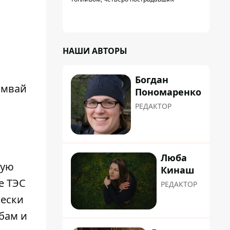
НАШИ АВТОРЫ
Богдан
амвай
Пономаренко
РЕДАКТОР
Люба
лую
Кинаш
е ТЭС
РЕДАКТОР
чески
бам и