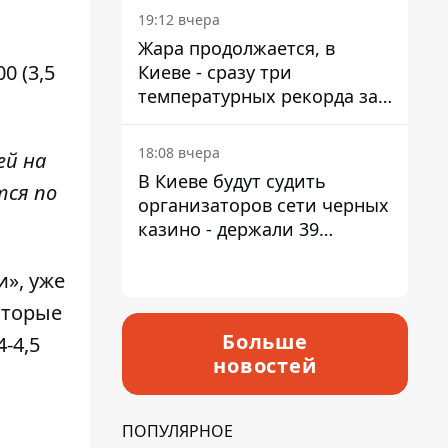
19:12 вчера
Жара продолжается, в
0 (3,5
Киеве - сразу три
температурных рекорда за
день
18:08 вчера
ей на
В Киеве будут судить
тся по
организаторов сети черных
казино - держали 39
заведений
и»
, уже
оторые
Больше
-4,5
новостей
ПОПУЛЯРНОЕ