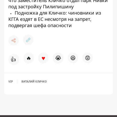
что заместитель Кличко отдал парк Нивки
под застройку Пилипишину
Подножка для Кличко: чиновники из
КГГА ездят в ЕС несмотря на запрет,
подвергая шефа опасности
♥
🔥
😭
😆
😡
👍
VIP
ВИТАЛИЙ КЛИЧКО