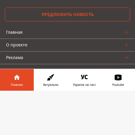
ПРЕДЛОЖИТЬ НОВОСТЬ
Главная
О проекте
Реклама
О нас
Главная
Актуально
Україна на часі
Youtube
Информатор в
Скачать
телефоне
👉
Информатор проекты
Информатор - Украина
Geek
Деньги
Авто