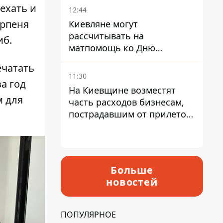
ехать и
12:44
Ирпеня
Киевляне могут
рассчитывать на
иб.
матпомощь ко Дню
независимости - кому ее
ечатать
дадут
11:30
а год
На Киевщине возместят
м для
часть расходов бизнесам,
пострадавшим от прилетов
ракет
Больше
новостей
ПОПУЛЯРНОЕ