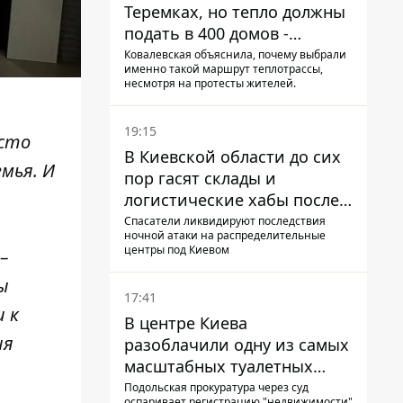
Теремках, но тепло должны
подать в 400 домов -
депутат Киевсовета
Ковалевская объяснила, почему выбрали
именно такой маршрут теплотрассы,
несмотря на протесты жителей.
19:15
осто
В Киевской области до сих
мья. И
пор гасят склады и
логистические хабы после
прилетов ракет - ГСЧС
Спасатели ликвидируют последствия
ночной атаки на распределительные
центры под Киевом
–
ы
17:41
 к
В центре Киева
ия
разоблачили одну из самых
масштабных туалетных
схем с фиктивным домом
Подольская прокуратура через суд
оспаривает регистрацию "недвижимости"