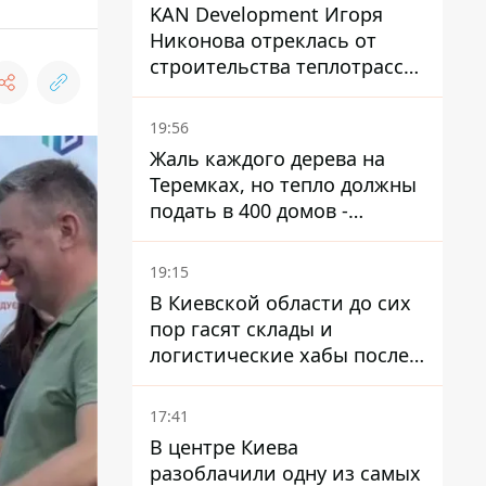
KAN Development Игоря
Никонова отреклась от
строительства теплотрассы
на Теремках
19:56
Жаль каждого дерева на
Теремках, но тепло должны
подать в 400 домов -
депутат Киевсовета
19:15
В Киевской области до сих
пор гасят склады и
логистические хабы после
прилетов ракет - ГСЧС
17:41
В центре Киева
разоблачили одну из самых