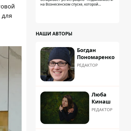
на Вознесенском спуске, которой
товой
физически никогда не существовало: под
нее, вероятно, планировали позже
 для
получить "в обслуживание" земельный
участок
НАШИ АВТОРЫ
Богдан
Пономаренко
РЕДАКТОР
Люба
Кинаш
РЕДАКТОР