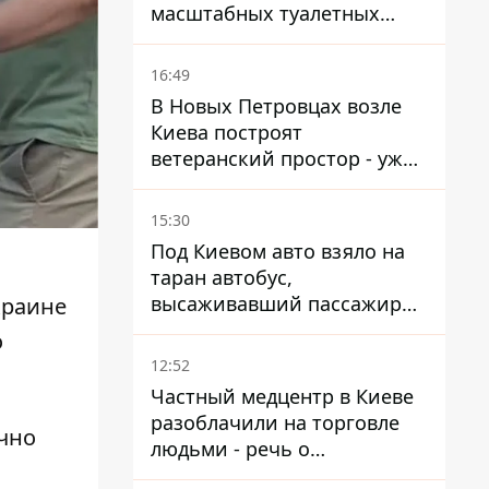
масштабных туалетных
схем с фиктивным домом
16:49
В Новых Петровцах возле
Киева построят
ветеранский простор - уже
нашли проектанта
15:30
Под Киевом авто взяло на
таран автобус,
высаживавший пассажиров
краине
на остановке - пассажир в
о
больнице
12:52
Частный медцентр в Киеве
разоблачили на торговле
чно
людьми - речь о
суррогатном материнстве