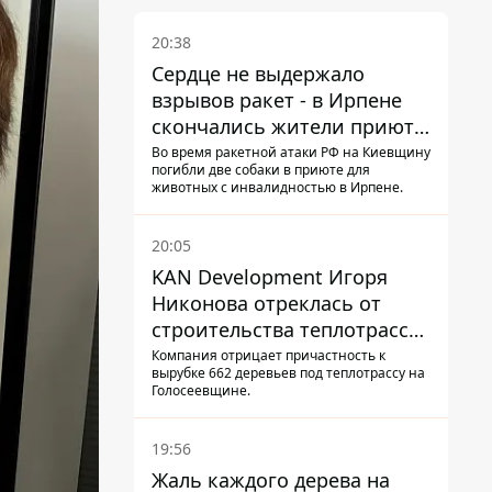
20:38
Сердце не выдержало
взрывов ракет - в Ирпене
скончались жители приюта
для собак с инвалидностью
Во время ракетной атаки РФ на Киевщину
погибли две собаки в приюте для
животных с инвалидностью в Ирпене.
20:05
KAN Development Игоря
Никонова отреклась от
строительства теплотрассы
на Теремках
Компания отрицает причастность к
вырубке 662 деревьев под теплотрассу на
Голосеевщине.
19:56
Жаль каждого дерева на