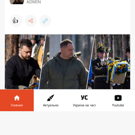
ADMIN
👍
Главная
Актуально
Україна на часі
Youtube
В боях за село Мощун погибли 118 воинов
Информатор в
Скачать
Во вторую годовщину освобождения
телефоне
👉
Киевской области от российских