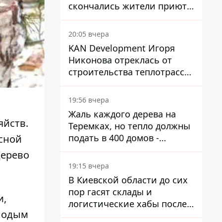
скончались жители приюта
для собак с инвалидностью
20:05 вчера
KAN Development Игоря
Никонова отреклась от
строительства теплотрассы
на Теремках
19:56 вчера
Жаль каждого дерева на
яйств.
Теремках, но тепло должны
подать в 400 домов -
сной
депутат Киевсовета
дерево
19:15 вчера
В Киевской области до сих
пор гасят склады и
и,
логистические хабы после
олодым
прилетов ракет - ГСЧС