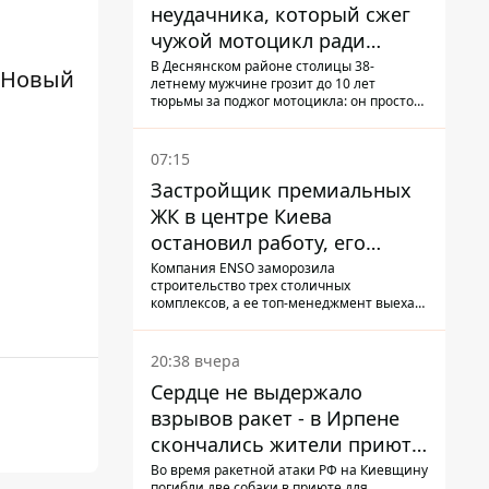
неудачника, который сжег
чужой мотоцикл ради
содержимого багажника
В Деснянском районе столицы 38-
а Новый
летнему мужчине грозит до 10 лет
тюрьмы за поджог мотоцикла: он просто
не смог сломать замок и поджег
транспорт со злости
07:15
Застройщик премиальных
ЖК в центре Киева
остановил работу, его
руководители сбежали из
Компания ENSO заморозила
строительство трех столичных
Украины - Bihus.info
комплексов, а ее топ-менеджмент выехал
из страны.
20:38 вчера
Сердце не выдержало
взрывов ракет - в Ирпене
скончались жители приюта
для собак с инвалидностью
Во время ракетной атаки РФ на Киевщину
погибли две собаки в приюте для