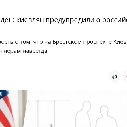
йден: киевлян предупредили о росси
сть о том, что на Брестском проспекте Киев
ртнерам навсегда"
👍