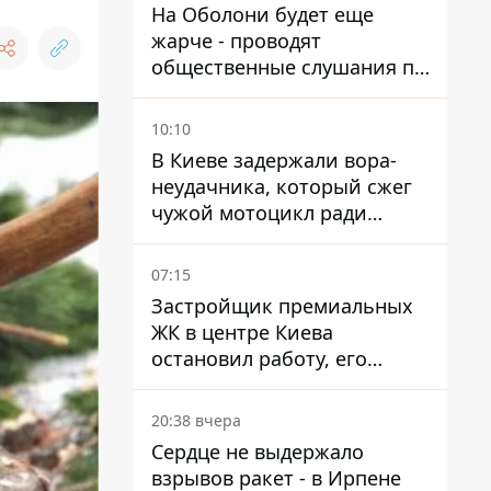
На Оболони будет еще
жарче - проводят
общественные слушания по
поводу храма УГКЦ на
Северной
10:10
В Киеве задержали вора-
неудачника, который сжег
чужой мотоцикл ради
содержимого багажника
07:15
Застройщик премиальных
ЖК в центре Киева
остановил работу, его
руководители сбежали из
Украины - Bihus.info
20:38 вчера
Сердце не выдержало
взрывов ракет - в Ирпене