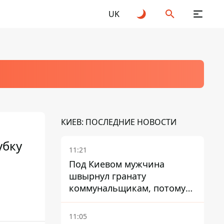
UK
КИЕВ: ПОСЛЕДНИЕ НОВОСТИ
убку
11:21
Под Киевом мужчина
швырнул гранату
коммунальщикам, потому
что не хотел платить по
квитанциям
11:05