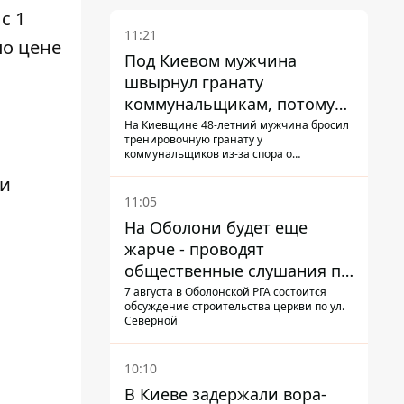
е
с 1
11:21
по цене
Под Киевом мужчина
швырнул гранату
коммунальщикам, потому
что не хотел платить по
На Киевщине 48-летний мужчина бросил
тренировочную гранату у
квитанциям
коммунальщиков из-за спора о
начислении
ти
11:05
На Оболони будет еще
жарче - проводят
общественные слушания по
поводу храма УГКЦ на
7 августа в Оболонской РГА состоится
обсуждение строительства церкви по ул.
Северной
Северной
10:10
В Киеве задержали вора-