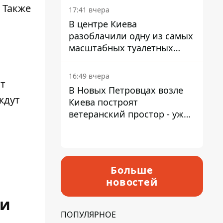
 Также
17:41 вчера
В центре Киева
разоблачили одну из самых
масштабных туалетных
схем с фиктивным домом
16:49 вчера
т
В Новых Петровцах возле
ждут
Киева построят
ветеранский простор - уже
нашли проектанта
Больше
новостей
ми
ПОПУЛЯРНОЕ