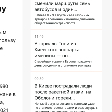
сменили маршруты семь
му
автобусов и один
троллейбус
В Киеве 8 и 9 августа из-за сезонных
ярмарок временно изменили движение
общественного транспорта
рым
11:46
пользу
У гориллы Тони из
е
Киевского зоопарка
именины — по
человеческим меркам ему
Старейшая горилла Европы празднует
день рождения в столичном зоопарке
уже больше 90 лет
09:39
В Киеве пострадали люди
1980
после ракетной атаки, на
жане в
Оболони горели
а,
резервуары с топливом
Ночью 8 августа россияне нанесли удар
по столице: горели гаражи и резервуары с
2021
топливом, четверо пострадавших