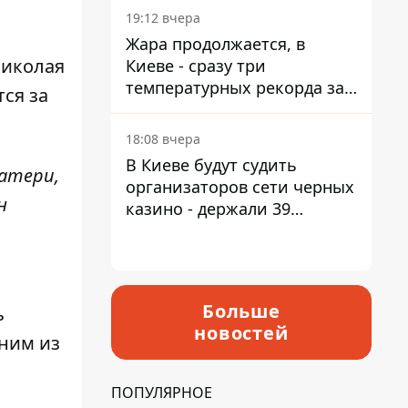
19:12 вчера
Жара продолжается, в
Николая
Киеве - сразу три
температурных рекорда за
ся за
день
18:08 вчера
В Киеве будут судить
Матери,
организаторов сети черных
н
казино - держали 39
заведений
Больше
ь
новостей
дним из
ПОПУЛЯРНОЕ