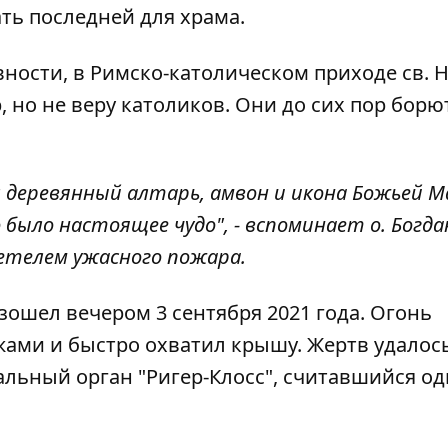
ать последней для храма.
вности, в
Римско-католическом приходе св. 
 но не веру католиков. Они до сих пор борют
ел деревянный алтарь, амвон и икона Божьей 
было настоящее чудо", - вспоминает о. Богда
етелем ужасного пожара.
зошел вечером 3 сентября 2021 года. Огонь
ами и быстро охватил крышу. Жертв удалос
альный орган "Ригер-Клосс", считавшийся о