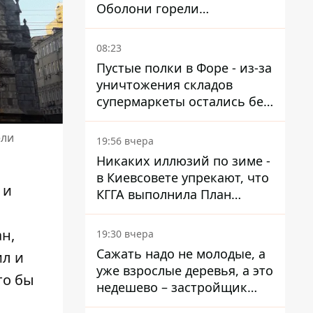
Оболони горели
резервуары с топливом
08:23
Пустые полки в Форе - из-за
уничтожения складов
супермаркеты остались без
ассортимента
ели
19:56 вчера
Никаких иллюзий по зиме -
в Киевсовете упрекают, что
 и
КГГА выполнила План
устойчивости на 20%
ан,
19:30 вчера
Сажать надо не молодые, а
ил и
уже взрослые деревья, а это
то бы
недешево – застройщик
Никонов