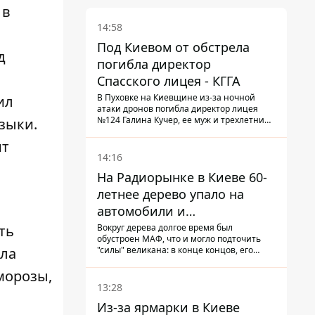
 в
14:58
Под Киевом от обстрела
д
погибла директор
н
Спасского лицея - КГГА
В Пуховке на Киевщине из-за ночной
ил
атаки дронов погибла директор лицея
№124 Галина Кучер, ее муж и трехлетний
зыки.
внук
ит
14:16
На Радиорынке в Киеве 60-
летнее дерево упало на
автомобили и
травмировало человека -
Вокруг дерева долгое время был
ть
обустроен МАФ, что и могло подточить
подробности
"силы" великана: в конце концов, его
вла
корневая система не выдержала, и ствол
перекрыл проезжую часть улицы
морозы,
13:28
Из-за ярмарки в Киеве