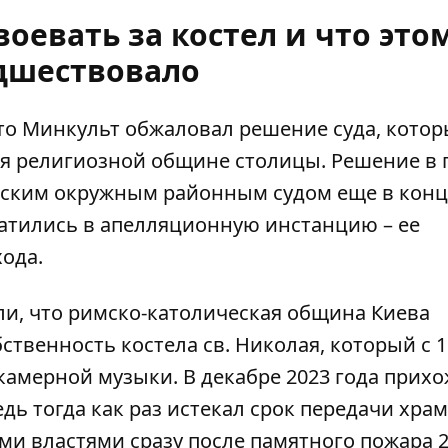
оевать за костел и что это
дшествовало
то
Минкульт обжаловал решение суда
, кото
ся религиозной общине столицы. Решение в 
ским окружным районным судом еще в конц
атились в апелляционную инстанцию ​​– ее
ода.
ли, что
римско-католическая община Киева
ственность костела св. Николая, который с 
 камерной музыки. В декабре 2023 года прихо
дь тогда как раз истекал срок передачи храм
ми властями сразу после памятного пожара 