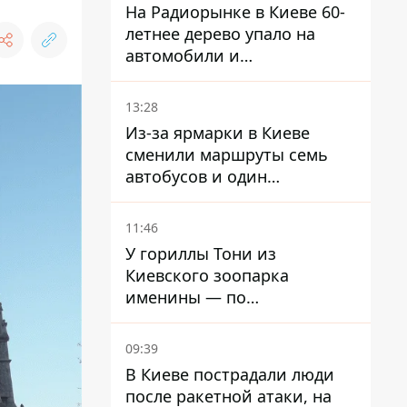
На Радиорынке в Киеве 60-
летнее дерево упало на
автомобили и
травмировало человека -
подробности
13:28
Из-за ярмарки в Киеве
сменили маршруты семь
автобусов и один
троллейбус
11:46
У гориллы Тони из
Киевского зоопарка
именины — по
человеческим меркам ему
уже больше 90 лет
09:39
В Киеве пострадали люди
после ракетной атаки, на