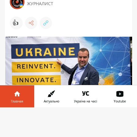
ЖУРНАЛИСТ
👍
Главная
Актуально
Україна на часі
Youtube
Генеральный директор Nevada Gaming Holding
Информатор в
Скачать
Арнульф Дамерау
телефоне
👉
Известный американский оператор в