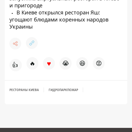
и пригороде
В Киеве открылся ресторан Яш:
угощают блюдами коренных народов
Украины
♥
🔥
😭
😆
😡
👍
РЕСТОРАНЫ КИЕВА
ГИДРОПАРК
ПОЖАР