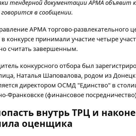
овки тендерной документации АРМА объявит к
- говорится в сообщении.
равление АРМА торгово-развлекательного ц
о в конкурсе принимали участие четыре участ
жно считать завершенным.
едитель конкурсного отбора был зарегистрир
делица, Наталья Шаповалова, родом из Донецк
ляется директором ОСМД "Единство" в столи
ано-Франковске (финансовое посредничество)
опасть внутрь ТРЦ и након
чила оценщика