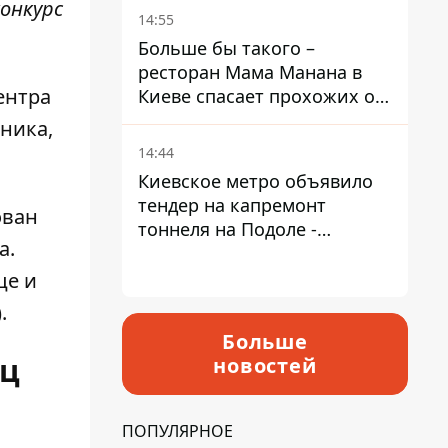
онкурс
Пантелеев
14:55
Больше бы такого –
ресторан Мама Манана в
ентра
Киеве спасает прохожих от
жары
ника,
14:44
Киевское метро объявило
тендер на капремонт
ован
тоннеля на Подоле -
а.
продлится почти два года
це и
.
Больше
ец
новостей
ПОПУЛЯРНОЕ