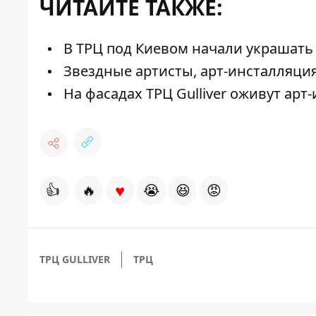
ЧИТАЙТЕ ТАКЖЕ:
В ТРЦ под Киевом начали украшать
Звездные артисты, арт-инсталляция
На фасадах ТРЦ Gulliver оживут ар
♥
👍
🔥
😭
😆
😡
ТРЦ GULLIVER
ТРЦ