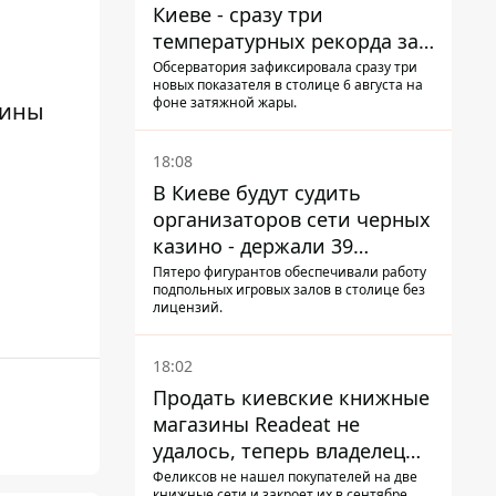
Киеве - сразу три
температурных рекорда за
день
Обсерватория зафиксировала сразу три
новых показателя в столице 6 августа на
фоне затяжной жары.
нины
18:08
В Киеве будут судить
организаторов сети черных
казино - держали 39
заведений
Пятеро фигурантов обеспечивали работу
подпольных игровых залов в столице без
лицензий.
18:02
Продать киевские книжные
магазины Readeat не
удалось, теперь владелец
их просто закроет
Феликсов не нашел покупателей на две
книжные сети и закроет их в сентябре.