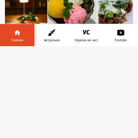
Главная
Актуально
Україна на часі
Youtube
Необистро Квартира 27 на Бойчука в Киеве
Информатор в
Скачать
телефоне
👉
На улице Михаила Бойчука, 27 в Киеве
заработало необистро "Квартира 27" -
новое заведение между станциями метро
"Зверинецкая" и "Выдубичи". Рядом, на
Печерске,
новые бистро появляются
уже
не в первый раз - район все увереннее
формирует собственную
гастрономическую идентичность.
Заведение позиционируется как "место
интеллигентных встреч" и открыло дверь