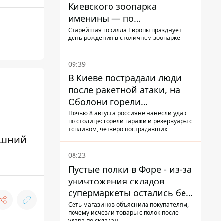
Киевского зоопарка
именины — по
человеческим меркам ему
Старейшая горилла Европы празднует
день рождения в столичном зоопарке
уже больше 90 лет
09:39
В Киеве пострадали люди
после ракетной атаки, на
Оболони горели
резервуары с топливом
Ночью 8 августа россияне нанесли удар
по столице: горели гаражи и резервуары с
топливом, четверо пострадавших
ишний
08:23
Пустые полки в Форе - из-за
уничтожения складов
супермаркеты остались без
ассортимента
Сеть магазинов объяснила покупателям,
почему исчезли товары с полок после
удара по складам