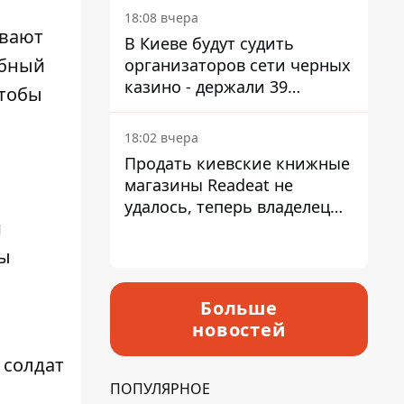
18:08 вчера
ывают
В Киеве будут судить
обный
организаторов сети черных
казино - держали 39
чтобы
заведений
18:02 вчера
Продать киевские книжные
магазины Readeat не
удалось, теперь владелец
й
их просто закроет
мы
Больше
новостей
 солдат
ПОПУЛЯРНОЕ