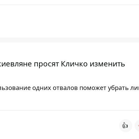
киевляне просят Кличко изменить
льзование одних отвалов поможет убрать л
👍