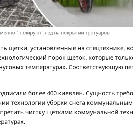
менно "полируют" лед на покрытии тротуаров
ть щетки, установленные на спецтехнике, в
технологический порок щеток, которые тольк
инусовых температурах. Соответствующую п
подписали более 400 киевлян. Сущность треб
ии технологии уборки снега
коммунальным
апретить чистку щетками коммунальной тех
ратурах.