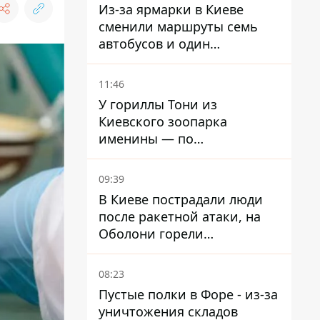
Из-за ярмарки в Киеве
сменили маршруты семь
автобусов и один
троллейбус
11:46
У гориллы Тони из
Киевского зоопарка
именины — по
человеческим меркам ему
уже больше 90 лет
09:39
В Киеве пострадали люди
после ракетной атаки, на
Оболони горели
резервуары с топливом
08:23
Пустые полки в Форе - из-за
уничтожения складов