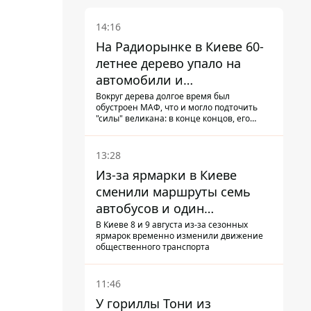
14:16
На Радиорынке в Киеве 60-
летнее дерево упало на
автомобили и
травмировало человека -
Вокруг дерева долгое время был
обустроен МАФ, что и могло подточить
подробности
"силы" великана: в конце концов, его
корневая система не выдержала, и ствол
перекрыл проезжую часть улицы
13:28
Из-за ярмарки в Киеве
сменили маршруты семь
автобусов и один
троллейбус
В Киеве 8 и 9 августа из-за сезонных
ярмарок временно изменили движение
общественного транспорта
11:46
У гориллы Тони из