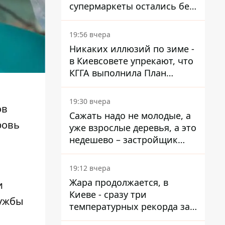
супермаркеты остались без
ассортимента
19:56 вчера
Никаких иллюзий по зиме -
в Киевсовете упрекают, что
КГГА выполнила План
устойчивости на 20%
19:30 вчера
ов
Сажать надо не молодые, а
ровь
уже взрослые деревья, а это
недешево – застройщик
Никонов
19:12 вчера
Жара продолжается, в
и
Киеве - сразу три
лужбы
температурных рекорда за
день