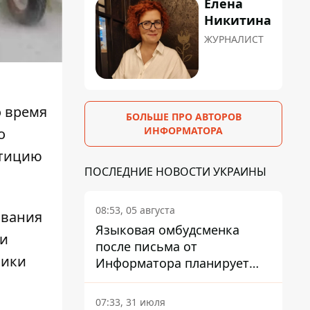
Елена
Никитина
ЖУРНАЛИСТ
о время
БОЛЬШЕ ПРО АВТОРОВ
ИНФОРМАТОРА
о
етицию
ПОСЛЕДНИЕ НОВОСТИ УКРАИНЫ
08:53, 05 августа
ования
Языковая омбудсменка
и
после письма от
ники
Информатора планирует
наказать компанию-
подрядчика ПриватБанка
07:33, 31 июля