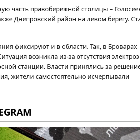
ную часть правобережной столицы – Голосее
акже Днепровский район на левом берегу. С
ания фиксируют и в области. Так,
в Броварах
 Ситуация возникла из-за отсутствия электро
осной станции. Власти принялись за решени
ния, жители самостоятельно исчерпывали
LEGRAM