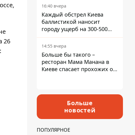
оссе,
16:40 вчера
Каждый обстрел Киева
баллистикой наносит
городу ущерб на 300-500
не
миллионов - Петр
а 26
Пантелеев
14:55 вчера
:
Больше бы такого –
ресторан Мама Манана в
Киеве спасает прохожих от
жары
Больше
новостей
ПОПУЛЯРНОЕ