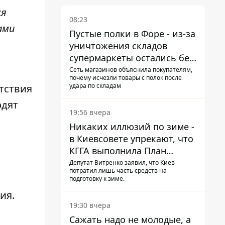
ся
08:23
ами
Пустые полки в Форе - из-за
уничтожения складов
супермаркеты остались без
ассортимента
Сеть магазинов объяснила покупателям,
почему исчезли товары с полок после
удара по складам
утствия
одят
19:56 вчера
Никаких иллюзий по зиме -
в Киевсовете упрекают, что
КГГА выполнила План
устойчивости на 20%
Депутат Витренко заявил, что Киев
потратил лишь часть средств на
подготовку к зиме.
ния
.
19:30 вчера
Сажать надо не молодые, а