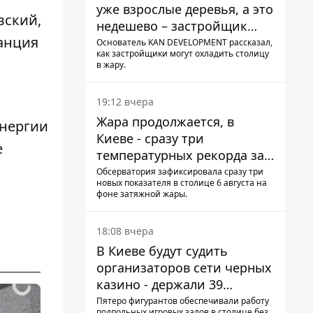
уже взрослые деревья, а это
вский,
недешево – застройщик
танция
Никонов
Основатель KAN DEVELOPMENT рассказал,
как застройщики могут охладить столицу
в жару.
19:12 вчера
Жара продолжается, в
энергии
Киеве - сразу три
е
температурных рекорда за
день
Обсерватория зафиксировала сразу три
новых показателя в столице 6 августа на
фоне затяжной жары.
18:08 вчера
В Киеве будут судить
организаторов сети черных
казино - держали 39
заведений
Пятеро фигурантов обеспечивали работу
подпольных игровых залов в столице без