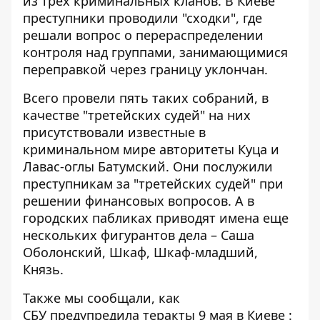
из трех криминальных кланов
. В Киеве
преступники проводили "сходки", где
решали вопрос о перераспределении
контроля над группами, занимающимися
переправкой через границу уклончан.
Всего провели пять таких собраний, в
качестве "третейских судей" на них
присутствовали известные в
криминальном мире авторитеты Куца и
Лавас-оглы Батумский. Они послужили
преступникам за "третейских судей" при
решении финансовых вопросов. А в
городских пабликах приводят имена еще
нескольких фигурантов дела – Саша
Оболонский, Шкаф, Шкаф-младший,
Князь.
Также мы сообщали, как
СБУ
предупредила теракты 9 мая в Киеве
: