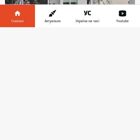
Главная
Актуально
Україна на часі
Youtube
Информатор в
Скачать
телефоне
👉
Дом Комарницкого, вероятно, выкуплен женой,
и расположен в тихом западном районе Вены.
Фото: скриншоты из Google Maps и
расследование УП
Одна из самых одиозных фигур
современного Киева, неформальный
"смотрящий" за сферами строительства,
земельным и разрешительным рынками
столицы Денис Комарницкий
действительно находится в Вене.
Журналисты сконтактировали с ним
лично (фотографии беглеца
были