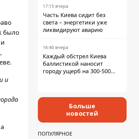
в гектар
17:15 вчера
Часть Киева сидит без
раво
света – энергетики уже
ликвидируют аварию
х было
ли
16:40 вчера
,
Каждый обстрел Киева
еве.
баллистикой наносит
городу ущерб на 300-500
миллионов - Петр
и и
Пантелеев
города
Больше
новостей
на
ПОПУЛЯРНОЕ