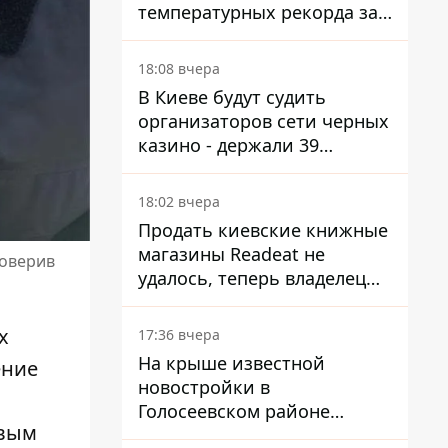
температурных рекорда за
день
18:08 вчера
В Киеве будут судить
организаторов сети черных
казино - держали 39
заведений
18:02 вчера
Продать киевские книжные
магазины Readeat не
роверив
удалось, теперь владелец
их просто закроет
х
17:36 вчера
На крыше известной
ение
новостройки в
Голосеевском районе
рвым
разбивают парк площадью