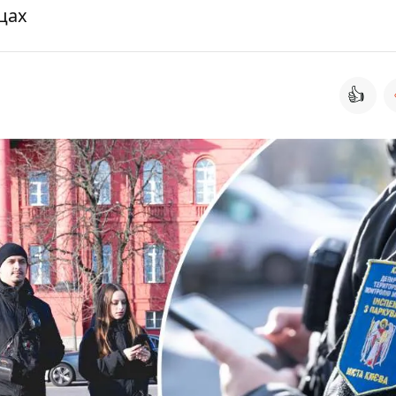
цах
👍