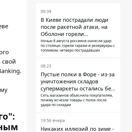
09:39
В Киеве пострадали люди
еве
после ракетной атаки, на
Оболони горели
резервуары с топливом
Ночью 8 августа россияне нанесли удар
по столице: горели гаражи и резервуары с
топливом, четверо пострадавших
ого
ь свой
08:23
anking.
Пустые полки в Форе - из-за
уничтожения складов
супермаркеты остались без
ому
ассортимента
Сеть магазинов объяснила покупателям,
почему исчезли товары с полок после
удара по складам
о":
19:56 вчера
нным
Никаких иллюзий по зиме -