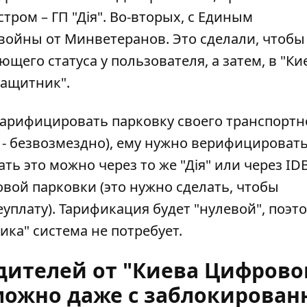
ром – ГП "Дія". Во-вторых, с Единым
войны от Минветеранов. Это сделали, чтобы
его статуса у пользователя, а затем, в "Ки
Защитник".
тарифицировать парковку своего транспортн
ь - безвозмездно), ему нужно верифицироват
ть это можно через то же "Дія" или через IDB
овой парковки (это нужно сделать, чтобы
уплату). Тарификация будет "нулевой", поэт
ика" система не потребует.
дителей от "Киева Цифровог
 можно даже с заблокирова