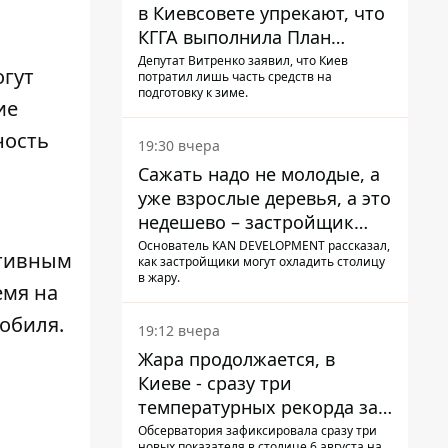
в Киевсовете упрекают, что
КГГА выполнила План
устойчивости на 20%
Депутат Витренко заявил, что Киев
огут
потратил лишь часть средств на
подготовку к зиме.
ие
ность
19:30 вчера
Сажать надо не молодые, а
уже взрослые деревья, а это
недешево – застройщик
Никонов
Основатель KAN DEVELOPMENT рассказал,
ктивным
как застройщики могут охладить столицу
в жару.
емя на
мобиля.
19:12 вчера
Жара продолжается, в
Киеве - сразу три
температурных рекорда за
день
Обсерватория зафиксировала сразу три
новых показателя в столице 6 августа на