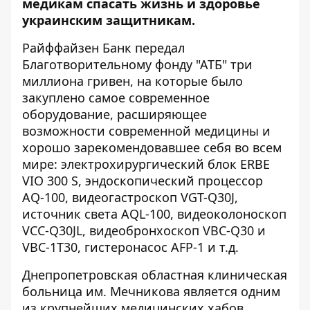
медикам спасать жизнь и здоровье
украинским защитникам.
Райффайзен Банк передал
Благотворительному фонду "АТБ" три
миллиона гривен, на которые было
закуплено самое современное
оборудование, расширяющее
возможности современной медицины и
хорошо зарекомендовавшее себя во всем
мире: электрохирургический блок ERBE
VIO 300 S, эндоскопический процессор
AQ-100, видеогастроскоп VGT-Q30J,
источник света AQL-100, видеоколоноскоп
VCC-Q30JL, видеобронхоскоп VBC-Q30 и
VBC-1T30, гистеронасос AFP-1 и т.д.
Днепропетровская областная клиническая
больница им. Мечникова является одним
из крупнейших медицинских хабов