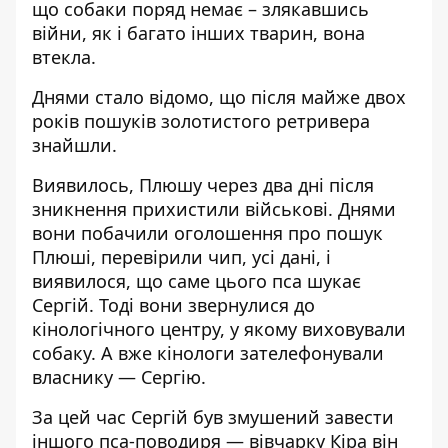
що собаки поряд немає – злякавшись
війни, як і багато інших тварин, вона
втекла.
Днями стало відомо, що
після майже двох
років пошуків
золотистого ретривера
знайшли.
Виявилось, Плюшу через два дні після
зникнення прихистили військов
і
. Днями
вони побачили оголошення про пошук
Плюші, перевірили чип, усі дані, і
виявилося, що саме цього пса шукає
Сергій. Тоді вони звернулися до
кінологічного центру, у якому виховували
собаку. А вже кінологи зателефонували
власнику — Сергію.
За цей час Сергій був змушений завести
іншого пса-поводиря — вівчарку Кіра він