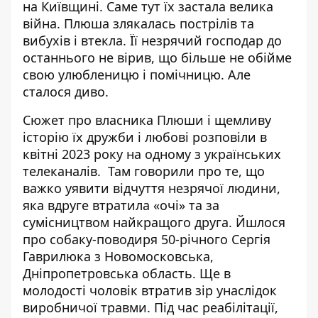
на Київщині. Саме тут їх застала велика
війна. Плюша злякалась пострілів та
вибухів і втекла. Її незрячий господар до
останнього не вірив,
що більше не обійме
свою улюбленицю
і помічницю. Але
сталося диво.
Сюжет
про власника Плюши і щемливу
історію їх дружби
і любові розповіли в
квітні 2023 року на одному з українських
телеканалів. Там говорили про те, що
важко уявити відчуття незрячої людини,
яка вдруге втратила «очі» та за
сумісництвом найкращого друга. Йшлося
про собаку-поводиря 50-річного Сергія
Гаврилюка з Новомосковська,
Дніпропетровська область. Ще в
молодості чоловік втратив зір унаслідок
виробничої травми. Під час реабілітації,