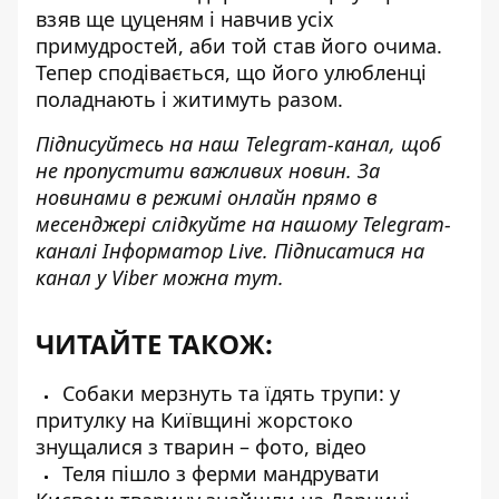
взяв ще цуценям і навчив усіх
примудростей, аби той став його очима.
Тепер сподівається, що його улюбленці
поладнають і житимуть разом.
Підписуйтесь на наш
Telegram-канал
, щоб
не пропустити важливих новин. За
новинами в режимі онлайн прямо в
месенджері слідкуйте на нашому Telegram-
каналі
Інформатор Live
. Підписатися на
канал у Viber можна
тут
.
ЧИТАЙТЕ ТАКОЖ:
Собаки мерзнуть та їдять трупи: у
притулку на Київщині жорстоко
знущалися з тварин – фото, відео
Теля пішло з ферми мандрувати