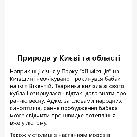
Природа у Києві та області
Наприкінці січня у Парку "ХІІ місяців" на
Київщині
неочікувано прокинувся бабак
на ім'я Вікентій. Тваринка вилізла зі свого
кубла і озирнулася - відтак, дала знати про
ранню весну. Адже, за словами народних
синоптиків, раннє пробудження бабака
може свідчити про швидке потепління
вже у лютому.
Також у столиці з настанням морозів