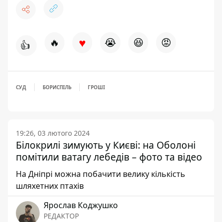
♥
🔥
😭
😆
😡
👍
СУД
БОРИСПІЛЬ
ГРОШІ
19:26, 03 лютого 2024
Білокрилі зимують у Києві: на Оболоні
помітили ватагу лебедів – фото та відео
На Дніпрі можна побачити велику кількість
шляхетних птахів
Ярослав Коджушко
РЕДАКТОР