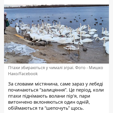
Птахи збираються у чималі зграї. Фото - Мишко
Нако/Facebook
За словами містянина, саме зараз у лебеді
починаються “залицяння”. Це період, коли
птахи піднімають волани пір'я, пари
витончено вклоняються один одній,
обіймаються та “шепочуть” щось.