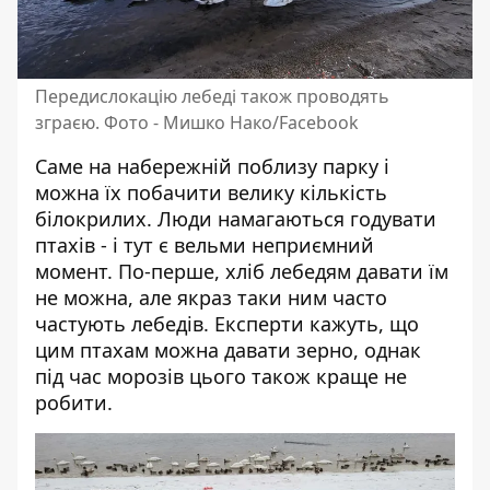
Передислокацію лебеді також проводять
зграєю. Фото - Мишко Нако/Facebook
Саме на набережній поблизу парку і
можна їх побачити велику кількість
білокрилих. Люди намагаються годувати
птахів - і тут є вельми неприємний
момент. По-перше, хліб лебедям давати їм
не можна, але якраз таки ним часто
частують лебедів. Експерти кажуть, що
цим птахам можна давати зерно, однак
під час морозів цього також краще не
робити.