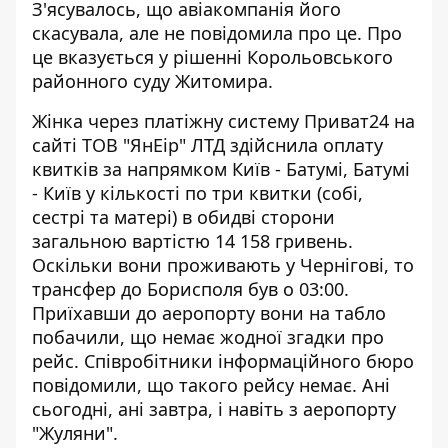
З'ясувалось, що авіакомпанія його
скасувала, але не повідомила про це. Про
це вказується у рішенні Корольовського
районного суду Житомира.
Жінка через платіжну систему Приват24 на
сайті ТОВ "ЯнЕір" ЛТД здійснила
оплату
квитків за напрямком
Київ - Батумі, Батумі
- Київ у кількості по три квитки (собі,
сестрі та матері) в обидві сторони
загальною вартістю 14 158 гривень.
Оскільки вони проживають у Чернігові, то
трансфер до Борисполя був о 03:00.
Приїхавши до аеропорту вони на табло
побачили, що немає жодної згадки про
рейс. Співробітники інформаційного бюро
повідомили, що такого рейсу немає. Ані
сьогодні, ані завтра, і навіть з аеропорту
"Жуляни".