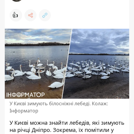
👍
У Києві зимують білосніжні лебеді. Колаж:
Інформатор
У Києві можна знайти лебедів, які
зимують
на річці Дніпро
. Зокрема, їх помітили у