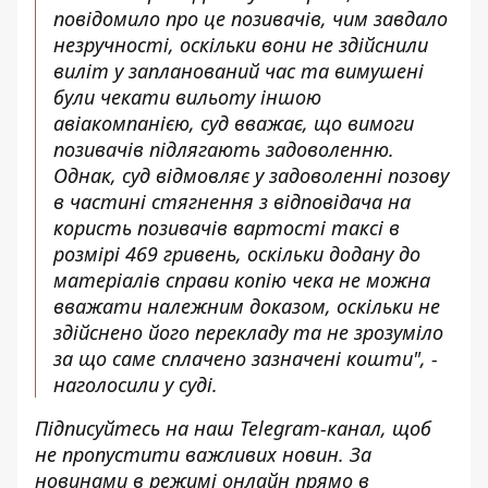
повідомило про це позивачів, чим завдало
незручності, оскільки вони не здійснили
виліт у запланований час та вимушені
були чекати вильоту іншою
авіакомпанією, суд вважає, що вимоги
позивачів підлягають задоволенню.
Однак, суд відмовляє у задоволенні позову
в частині стягнення з відповідача на
користь позивачів вартості таксі в
розмірі 469 гривень, оскільки додану до
матеріалів справи копію чека не можна
вважати належним доказом, оскільки не
здійснено його перекладу та не зрозуміло
за що саме сплачено зазначені кошти", -
наголосили у суді.
Підписуйтесь на наш
Telegram-канал
, щоб
не пропустити важливих новин. За
новинами в режимі онлайн прямо в