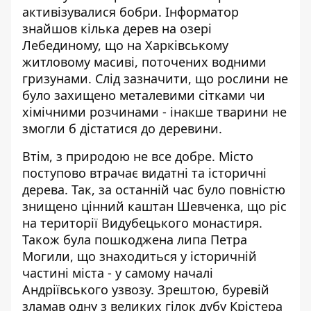
активізувалися бобри
. Інформатор
знайшов кілька дерев на озері
Лебединому, що на Харківському
житловому масиві, поточених водними
гризунами. Слід зазначити, що рослини не
було захищено металевими сітками чи
хімічними розчинами - інакше тварини не
змогли б дістатися до деревини.
Втім, з природою не все добре. Місто
поступово
втрачає видатні та історичні
дерева
. Так, за останній час було повністю
знищено цінний каштан Шевченка, що ріс
на території Видубецького монастиря.
Також була пошкоджена липа Петра
Могили, що знаходиться у історичній
частині міста - у самому началі
Андріївського узвозу. Зрештою, буревій
зламав одну з великих гілок дубу Крістера