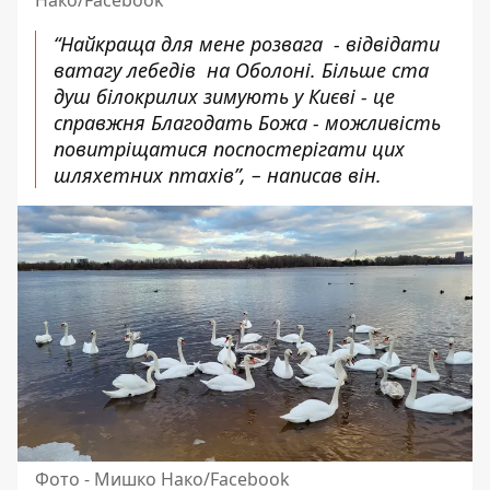
Нако/Facebook
“Найкраща для мене розвага - відвідати
ватагу лебедів на Оболоні. Більше ста
душ білокрилих зимують у Києві - це
справжня Благодать Божа - можливість
повитріщатися поспостерігати цих
шляхетних птахів”, – написав він.
Фото - Мишко Нако/Facebook