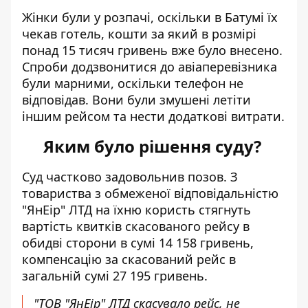
Жінки були у розпачі, оскільки в Батумі їх
чекав готель, кошти за який в розмірі
понад 15 тисяч гривень вже було внесено.
Спроби додзвонитися до авіаперевізника
були марними, оскільки телефон не
відповідав. Вони були змушені летіти
іншим рейсом та нести додаткові витрати.
Яким було рішення суду?
Суд частково задовольнив позов. З
товариства з обмеженої відповідальністю
"ЯнЕір" ЛТД на їхню користь стягнуть
вартість квитків скасованого рейсу в
обидві сторони в сумі 14 158 гривень,
компенсацію за скасований рейс в
загальній сумі 27 195 гривень.
"ТОВ "ЯнЕір" ЛТД скасувало рейс, не