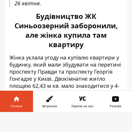
26 квітня.
Будівництво ЖК
Синьоозерний заборонили,
але жінка купила там
квартиру
Жінка уклала угоду на
купівлю квартири у
будинку
, який мали збудувати на перетині
проспекту Правди та проспекту Георгія
Гонгадзе у Києві. Двокімнатне житло
площею 62,43 м кв. мало знаходитися у 4-
ій секції на 7-му поверсі будинку.
За це жінка заплатила «Управляючій
Головна
Актуально
Україна на часі
Youtube
компанії Київбуд» 305 тис. 907 грн. Свою
Інформатор у
квартиру вона мала отримати у другому
Завантажити
телефоні
👉
кварталі 2016 року. Однак коли вона