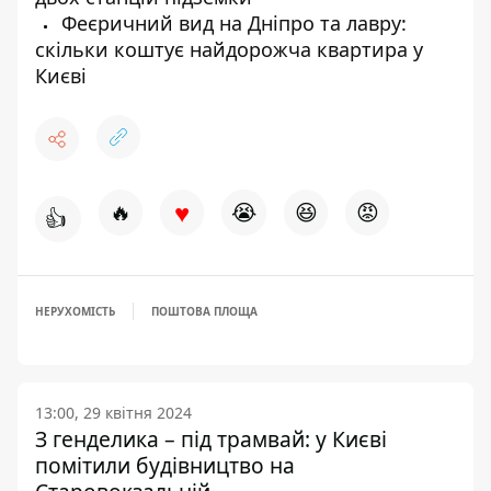
Феєричний вид на Дніпро та лавру:
скільки коштує найдорожча квартира у
Києві
♥
🔥
😭
😆
😡
👍
НЕРУХОМІСТЬ
ПОШТОВА ПЛОЩА
13:00, 29 квітня 2024
З генделика – під трамвай: у Києві
помітили будівництво на