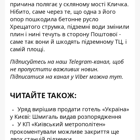
причина полягає у скляному мості Кличка
.
Нібито, саме через те, що одна з його
опор пошкодила бетонне русло
Хрещатого струмка, підземні води змінили
плин і нині течуть в сторону Поштової -
саме так вони й шкодять підземному ТЦ, і
самій площі.
Підписуйтесь на наш
Telegram-канал
, щоб
не пропустити важливих новин.
Підписатися на канал у Viber можна
тут
.
ЧИТАЙТЕ ТАКОЖ:
Уряд вирішив продати готель «Україна»
у Києві: Шмигаль видав розпорядження
У КП «Київський метрополітен»
прокоментували можливе закриття ще
двох станцій підземки