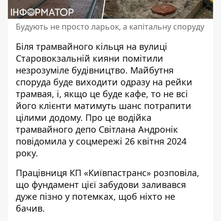
Будують не просто ларьок, а капітальну споруду
Біля трамвайного кільця на вулиці
Старовокзальній
кияни помітили
незрозуміле будівництво
. Майбутня
споруда буде виходити одразу на рейки
трамвая, і, якщо це буде кафе, то не всі
його клієнти матимуть шанс потрапити
цілими додому. Про це водійка
трамвайного депо Світлана Андронік
повідомила у соцмережі 26 квітня 2024
року.
Працівниця КП «Київпастранс» розповіла,
що
фундамент цієї забудови заливався
дуже пізно
у потемках, щоб ніхто не
бачив.