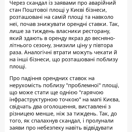
Через скандал із заявами про аварійний
стан Поштової площі у Києві бізнеси,
розташовані на самій площі та навколо
неї, почав знижувати орендні ставки. Так,
лише за тиждень власники ресторану,
який здають в оренду якраз до весняно-
літнього сезону,
знизили ціну у півтора
раза
. Аналогічні втрати можуть чекати й
на інші бізнеси, що розташовані поблизу
площі.
Про падіння орендних ставок на
нерухомість поблизу "проблемної" площі,
що може стати ще однією "гарячою
інфраструктурною точкою" на мапі Києва,
свідчать два оголошення, виставлені з
різницею менше, ніж за тиждень. Так, до
того, як спалахнув скандал, і пролунали
заяви про небезпеку навіть відвідувати