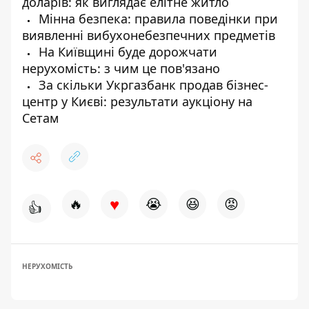
доларів: як виглядає елітне житло
Мінна безпека: правила поведінки при
виявленні вибухонебезпечних предметів
На Київщині буде дорожчати
нерухомість: з чим це пов'язано
За скільки Укргазбанк продав бізнес-
центр у Києві: результати аукціону на
Сетам
♥
🔥
😭
😆
😡
👍
НЕРУХОМІСТЬ