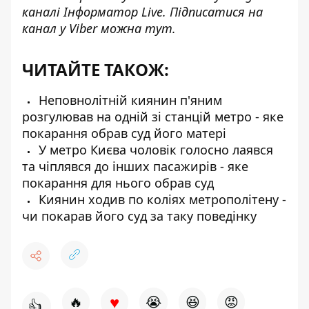
каналі
Інформатор Live
. Підписатися на
канал у Viber можна
тут
.
ЧИТАЙТЕ ТАКОЖ:
Неповнолітній киянин п'яним
розгулював на одній зі станцій метро - яке
покарання обрав суд його матері
У метро Києва чоловік голосно лаявся
та чіплявся до інших пасажирів - яке
покарання для нього обрав суд
Киянин ходив по коліях метрополітену -
чи покарав його суд за таку поведінку
♥
🔥
😭
😆
😡
👍