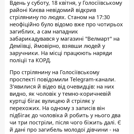
Вдень у суботу, 18 квітня, у Голосіївському
районі Києва невідомий відкрив
стрілянину по людях. Станом на 17:30
неофіційно було
відомо вже про чотирьох
загиблих
, а сам нападник
забарикадувався у магазині "Велмарт" на
Деміївці, ймовірно, взявши людей у
заручники. На місці працюють наряди
поліції та КОРД.
Про стрілянину на Голосіївському
проспекті повідомили Telegram-канали.
З'явилися й відео від очевидців: на них
видно, як чоловік у темно-коричневій
куртці бігає вулицею й стріляє у
перехожих. На одному з записів він
підбігає до чоловіка й робить у нього два
чи три постріли, після чого біжить далі. Є
й дані про загибель молодої дівчини - на