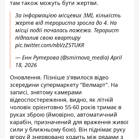
там також можуть бути жертви.
За інформацією місцевих ЗМІ, кількість
жертв від терориста зросла до 4. На
місці події почалась пожежа. Терорист
підпалив свою квартиру
pic.twitter.com/nbVzZ5TUKR
— Енн Рутерова (@smirnova_media)
April
18, 2026
Оновлення. Пізніше з'явилося відео
зсередини супермаркету "Велмарт". На
записі, знятому камерами
відеоспостереження, видно, як літній
чоловік орієнтовно 55-60 років тримає в
руках зброю (ймовірно, автоматичний
карабін, призначений для враження живої
сили у ближньому бою). Він піднімає руку
вгору й знервовано ходить між рядами з