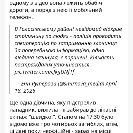
одному з відео вона лежить обабіч
дороги, а поряд з нею її мобільний
телефон.
В Голосіївському районі невідомий відкрив
стрілянину по людях - поліція проводить
спецоперацію по затриманню злочинця
За попередньою інформацією, одна
людина загинула, є поранені. Кількість
постраждалих уточнюється.
pic.twitter.com/cJkjjUNfTf
— Енн Рутерова (@smirnova_media)
April
18, 2026
Ще одна дівчина, яку підстрелив
нападник, вижила - її забирав до лікарні
екіпаж "швидкої". Станом на 17:30 було
відомо вже про чотирьох загиблих, втім,
ці дані поки неофіційні - зараз на місці