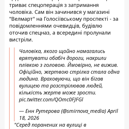
триває спецоперація з затримання
чоловіка. Сам він зачинився у магазині
"Велмарт" на Голосіївському проспекті - за
повідомленнями очевидців, будівлю
оточив спецназ, а всередині пролунали
вистріли.
Чоловіка, якого щойно намагались
врятувати обабіч дороги, накрили
плівкою з головою. Ймовірно, не вижив.
Офіційно, жертвою стрілка стала одна
людина. Враховуючи, що він бігав
вулицею та розстрілював людей,
кількість жертв може зрости.
pic.twitter.com/QOmc0FJFGl
— Енн Рутерова (@smirnova_media)
April
18, 2026
"Серед поранених на вулиці в