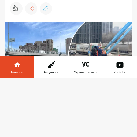
👍
Головна
Актуально
Україна на часі
Youtube
Інформатор у
Завантажити
телефоні
👉
Роботи на шляхопроводі триватимуть майже до
грудня 2026-го: згідно з проєктом, міст
виглядатиме більш сучасно й матиме захисні
екрани
У Києві назвали орієнтовну дату, коли