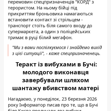
перемовин спецпризначенців "КОРД" з
терористом. На ньому бійці під
прикриттям броньовика намагаються
встановити контакт зі стрільцем -
транспорт стоїть біля самого входу до
супермаркета, а один з поліцейських
тримає в руці білий мегафон.
"Ми з вами поспілкуємося і знайдемо вихід
з цієї ситуації", - каже спецпризначенець.
Теракт із вибухами в Бучі:
молодого виконавця
завербували шляхом
шантажу вбивством матері
Нагадаємо, у понеділок, 23 березня 2026
року Інформатор писав про те, що
в Бучі
біля Києва пролунали два вибухи
.