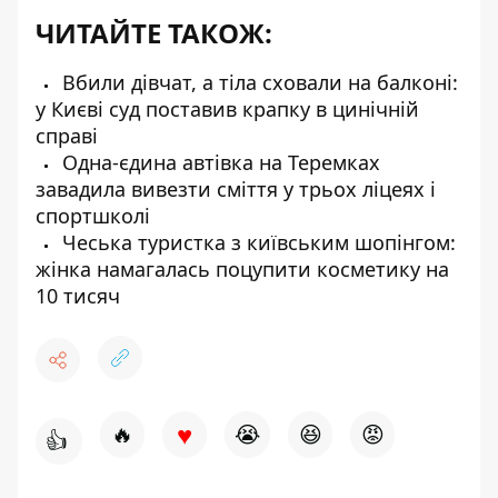
ЧИТАЙТЕ ТАКОЖ:
Вбили дівчат, а тіла сховали на балконі:
у Києві суд поставив крапку в цинічній
справі
Одна-єдина автівка на Теремках
завадила вивезти сміття у трьох ліцеях і
спортшколі
Чеська туристка з київським шопінгом:
жінка намагалась поцупити косметику на
10 тисяч
♥
🔥
😭
😆
😡
👍