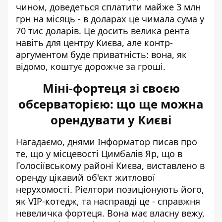
чином, доведеться сплатити майже 3 млн
грн на місяць - в доларах це чимала сума у
70 тис доларів. Це досить велика рента
навіть для центру Києва, але контр-
аргументом буде приватність: вона, як
відомо, коштує дорожче за гроші.
Міні-фортеця зі своєю
обсерваторією: що ще можна
орендувати у Києві
Нагадаємо, днями Інформатор писав про
те, що у місцевості Цимбалів Яр, що в
Голосіївському районі Києва, виставлено в
оренду цікавий об'єкт житлової
нерухомості. Ріелтори позиціонують його,
як VIP-котедж, та насправді це -
справжня
невеличка фортеця
. Вона має власну вежу,