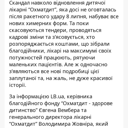
Скандал навколо відновлення дитячої
лікарні “Охматдит”, яка досі не оговталась
після ракетного удару 8 липня, набуває все
нових химерних форм. Та поки
скасовуються тендери, проводяться
кадрові зміни та з’ясовується, хто
розпоряджається коштами, що зібрали
благодійники, лікарі на максимумі своїх
потужностей працюють,
рятуючи
маленьких пацієнтів
. Але ж одночасно
з’являються все нові подробиці цієї
заплутаної та, на жаль, не дуже красивої
історії.
За інформацією
LB.ua
, керівника
благодійного фонду “Охматдит - здорове
дитинство” Євгена Вембера та
генерального директора лікарні
“Охматдит” Володимира Жовніра, який