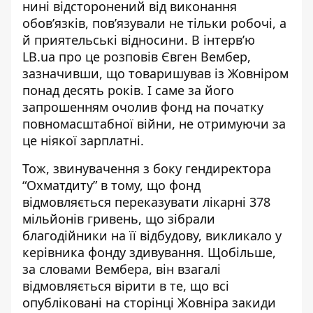
нині відсторонений
від виконання
обов’язків
, пов’язували не тільки робочі, а
й приятельські відносини. В інтерв’ю
LB.ua про це розповів Євген Вембер,
зазначивши, що товаришував із Жовніром
понад десять років. І саме за його
запрошенням очолив фонд на початку
повномасштабної війни, не отримуючи за
це ніякої зарплатні.
Тож, звинувачення з боку гендиректора
“Охматдиту” в тому, що фонд
відмовляється переказувати лікарні 378
мільйонів гривень, що зібрали
благодійники на її відбудову, викликало у
керівника фонду здивування. Щобільше,
за словами Вембера, він взагалі
відмовляється вірити в те, що всі
опубліковані на сторінці Жовніра закиди