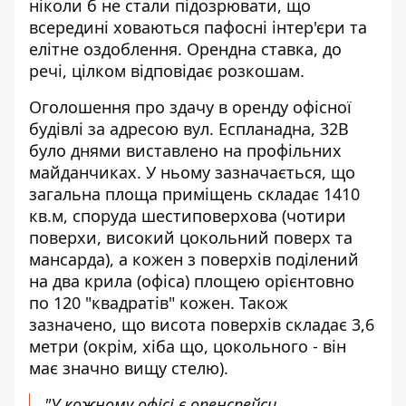
ніколи б не стали підозрювати, що
всередині ховаються пафосні інтер'єри та
елітне оздоблення. Орендна ставка, до
речі, цілком відповідає розкошам.
Оголошення про здачу в оренду офісної
будівлі за адресою вул. Еспланадна, 32В
було днями виставлено
на профільних
майданчиках
. У ньому зазначається, що
загальна площа приміщень складає 1410
кв.м, споруда шестиповерхова (чотири
поверхи, високий цокольний поверх та
мансарда), а кожен з поверхів поділений
на два крила (офіса) площею орієнтовно
по 120 "квадратів" кожен. Також
зазначено, що висота поверхів складає 3,6
метри (окрім, хіба що, цокольного - він
має значно вищу стелю).
"У кожному офісі є опенспейси,