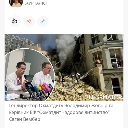
ЖУРНАЛІСТ
👍
Гендиректор Охматдиту Володимир Жовнір та
керівник БФ “Охматдит - здорове дитинство”
Євген Вембер