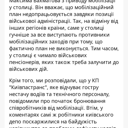
Максима Бахматова з приводу мобілізації
у столиці. Він вважає, що
мобілізаційний
план недопрацьовується
завдяки позиції
військової адміністрації. Так, на відміну від
інших регіонів країни, саме у столиці
гучніше за все виступають противники
мобілізаційних заходів при тому, що
фактично план не виконується. Тим часом,
у столиці є чимало військових
пенсіонерів, яких також треба залучити до
військових дій.
Крім того, ми розповідали, що у КП
"Київпастранс", яке відчуває гостру
нестачу водіїв та технічного персоналу,
повідомили про
початок бронювання
співробітників від мобілізації
. Втім, у
коментарях самі ж робітники київського
депо поскаржилися на байдужість