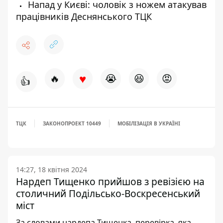
Напад у Києві: чоловік з ножем атакував
працівників Деснянського ТЦК
♥
🔥
😭
😆
😡
👍
ТЦК
ЗАКОНОПРОЕКТ 10449
МОБІЛІЗАЦІЯ В УКРАЇНІ
14:27, 18 квітня 2024
Нардеп Тищенко прийшов з ревізією на
столичний Подільсько-Воскресенський
міст
За словами нардепа Тищенка, перевірка, яка