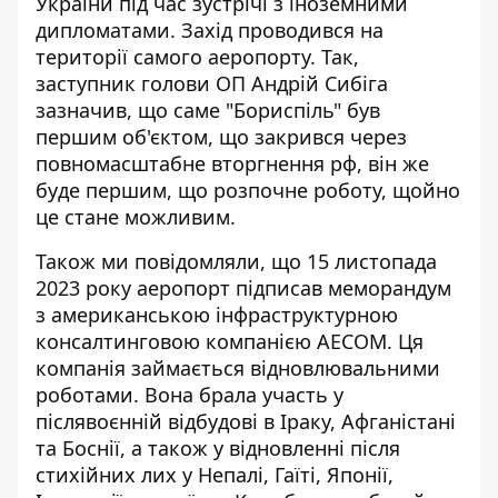
України під час зустрічі з іноземними
дипломатами. Захід проводився на
території самого аеропорту. Так,
заступник голови ОП Андрій Сибіга
зазначив, що саме "Бориспіль" був
першим об'єктом, що закрився через
повномасштабне вторгнення рф, він же
буде першим, що розпочне роботу, щойно
це стане можливим.
Також ми повідомляли, що 15 листопада
2023 року
аеропорт підписав меморандум
з американською інфраструктурною
консалтинговою компанією АЕСОМ. Ця
компанія займається відновлювальними
роботами. Вона брала участь у
післявоєнній відбудові в Іраку, Афганістані
та Боснії, а також у відновленні після
стихійних лих у Непалі, Гаїті, Японії,