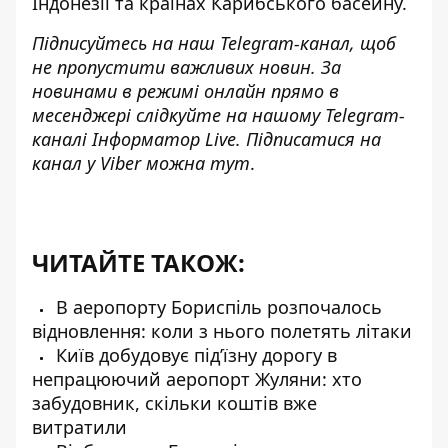
Індонезії та країнах Карибського басейну.
Підписуйтесь на наш
Telegram-канал
, щоб
не пропустити важливих новин. За
новинами в режимі онлайн прямо в
месенджері слідкуйте на нашому Telegram-
каналі
Інформатор Live
. Підписатися на
канал у Viber можна
тут
.
ЧИТАЙТЕ ТАКОЖ:
В аеропорту Бориспіль розпочалось
відновлення: коли з нього полетять літаки
Київ добудовує під’їзну дорогу в
непрацюючий аеропорт Жуляни: хто
забудовник, скільки коштів вже
витратили