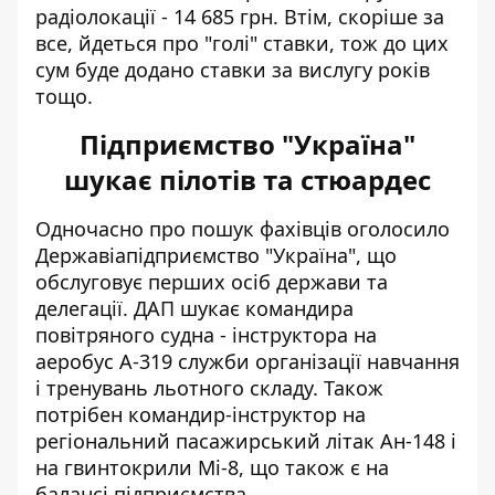
радіолокації - 14 685 грн. Втім, скоріше за
все, йдеться про "голі" ставки, тож до цих
сум буде додано ставки за вислугу років
тощо.
Підприємство "Україна"
шукає пілотів та стюардес
Одночасно про пошук фахівців оголосило
Державіапідприємство "Україна", що
обслуговує перших осіб держави
та
делегації. ДАП шукає командира
повітряного судна - інструктора на
аеробус A-319 служби організації навчання
і тренувань льотного складу. Також
потрібен командир-інструктор на
регіональний пасажирський літак Ан-148 і
на гвинтокрили Мі-8, що також є на
балансі підприємства.