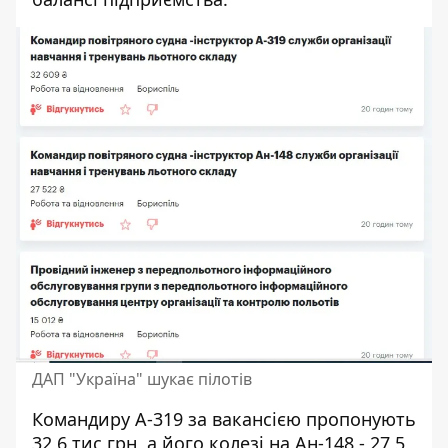
ДАП "Україна" шукає пілотів
Командиру А-319 за вакансією пропонують
32,6 тис грн, а його колезі на Ан-148 - 27,5