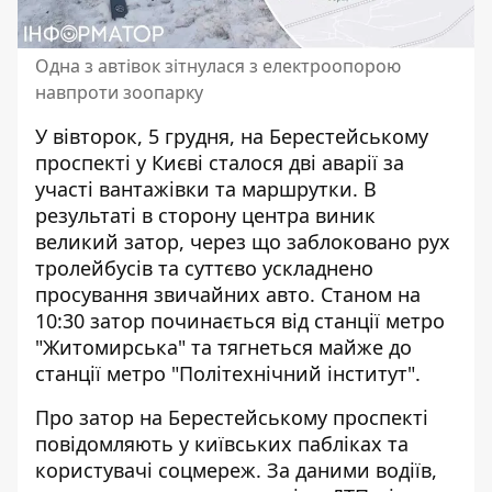
Одна з автівок зітнулася з електроопорою
навпроти зоопарку
У вівторок, 5 грудня, на Берестейському
проспекті
у Києві сталося дві аварії
за
участі вантажівки та маршрутки. В
результаті в сторону центра виник
великий затор, через що заблоковано рух
тролейбусів та суттєво ускладнено
просування звичайних авто. Станом на
10:30 затор починається від станції метро
"Житомирська" та тягнеться майже до
станції метро "Політехнічний інститут".
Про затор на Берестейському проспекті
повідомляють у київських пабліках та
користувачі соцмереж. За даними водіїв,