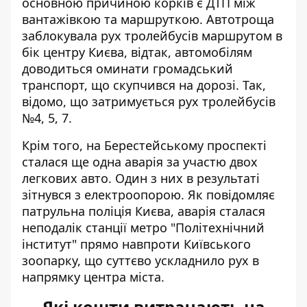
основною причиною корків є ДТП між
вантажівкою та маршруткою. Автотроща
заблокувала рух тролейбусів маршрутом в
бік центру Києва, відтак, автомобілям
доводиться оминати громадський
транспорт, що скупчився на дорозі. Так,
відомо, що затримується рух тролейбусів
№4, 5, 7.
Крім того, на Берестейському проспекті
сталася ще одна аварія за участю двох
легкових авто. Один з них в результаті
зітнувся з електроопорою. Як повідомляє
патрульна поліція Києва, аварія сталася
неподалік станції метро "Політехнічний
інститут" прямо навпроти Київського
зоопарку, що суттєво ускладнило рух в
напрямку центра міста.
Які кошти витрачають на