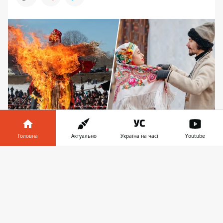
Головна
Актуально
Україна на часі
Youtube
Програма Масниці у Києві 16 та 17 березня
Інформатор у
Завантажити
У Києві святкуватимуть Масницю
телефоні
👉
протягом двох днів, 16 та 17 березня.
Мешканці столиці зможуть
поринути у
традиційні гуляння
. Про те, як цьогоріч
все відбуватиметься, розповіли у