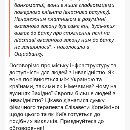
банкомати), вони є лише спадкоємцями
померлого клієнта (власника рахунку).
Неналежним платником в розумінні
вказаного закону був саме він, будь-яких
вимог до банку про стягнення пені на
підставі вказаного закону ним до банку
не заявлялось", - наголосили в
Ощадбанку.
Поговорімо про міську інфраструктуру та
доступність для людей з інвалідністю. Як
вона порівнюється між Україною та
країнами, такими як Німеччина? Чому на
вулицях Західної Європи більше людей з
інвалідністю? Цікаво дізнатися думку
фізичного терапевта Єлізавети Копєйкіної
щодо цього та як Київ готується до
подібних викликів. Приєднуйтеся до
обговорення!