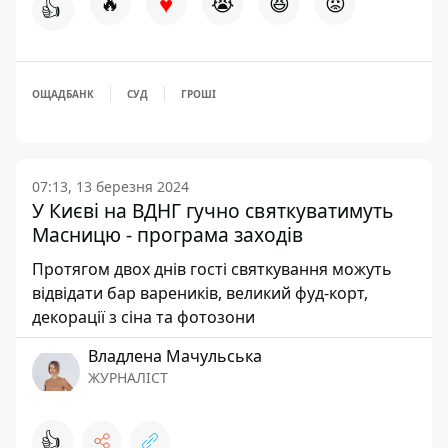
♥
🔥
😭
😆
😡
👍
ОЩАДБАНК
СУД
ГРОШІ
07:13, 13 березня 2024
У Києві на ВДНГ гучно святкуватимуть
Масницю - програма заходів
Протягом двох днів гості святкування можуть
відвідати бар вареників, великий фуд-корт,
декорації з сіна та фотозони
Владлена Мачульська
ЖУРНАЛІСТ
👍