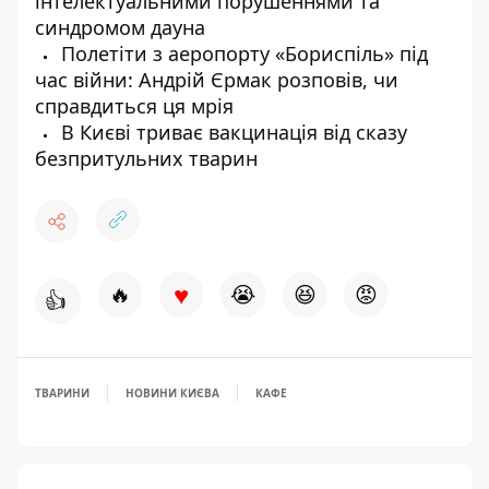
інтелектуальними порушеннями та
синдромом дауна
Полетіти з аеропорту «Бориспіль» під
час війни: Андрій Єрмак розповів, чи
справдиться ця мрія
В Києві триває вакцинація від сказу
безпритульних тварин
♥
🔥
😭
😆
😡
👍
ТВАРИНИ
НОВИНИ КИЄВА
КАФЕ