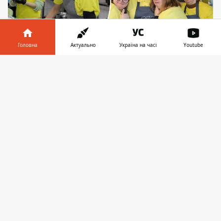
Головна
Актуально
Україна на часі
Youtube
Команда Sunshine Cafe. Фото: Плакіна
Інформатор у
Завантажити
Олександра
телефоні
👉
Sunshine Cafe спеціалізується на
приготуванні піци, хліба та печива.
Частина випічки, яку готує команда,
безкоштовно надають малозабезпеченим
групам населення, а також передають
Збройним Силам України.
Проєкт
реалізувала громадська організація
«Сонячні люди».
Засновниця організації «Сонячні люди»
Аліна Живаго
має доньку з синдромом