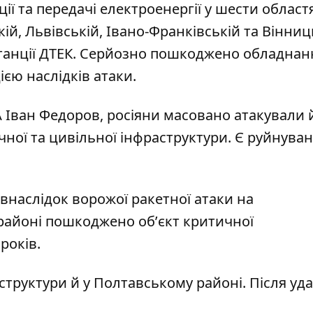
ції та передачі електроенергії
у шести област
ій, Львівській, Івано-Франківській та Вінниц
станції ДТЕК. Серйозно пошкоджено обладнан
єю наслідків атаки.
А Іван Федоров,
росіяни масовано атакували 
чної та цивільної інфраструктури. Є руйнуван
 внаслідок ворожої ракетної атаки на
районі пошкоджено обʼєкт критичної
років
.
структури й у Полтавському районі. Після уд