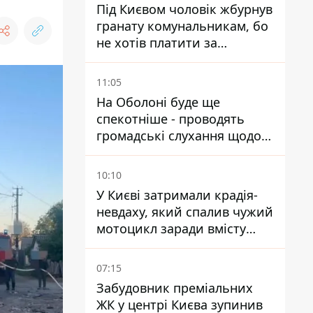
Під Києвом чоловік жбурнув
гранату комунальникам, бо
не хотів платити за
квитанціями
11:05
На Оболоні буде ще
спекотніше - проводять
громадські слухання щодо
храму УГКЦ на Північній
10:10
У Києві затримали крадія-
невдаху, який спалив чужий
мотоцикл заради вмісту
багажника
07:15
Забудовник преміальних
ЖК у центрі Києва зупинив