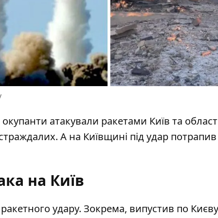
у
я окупанти
атакували ракетами Київ та област
страждалих. А на Київщині під удар потрапив 
ака на Київ
 ракетного удару. Зокрема, випустив по Києв