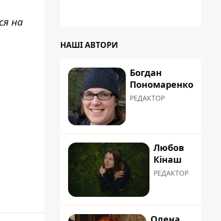
ся на
НАШІ АВТОРИ
Богдан
Пономаренко
РЕДАКТОР
Любов
Кінаш
РЕДАКТОР
Олена