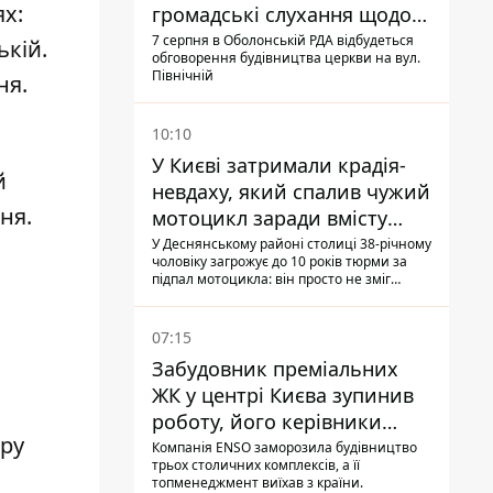
ях
:
громадські слухання щодо
храму УГКЦ на Північній
7 серпня в Оболонській РДА відбудеться
ькій.
обговорення будівництва церкви на вул.
Північній
ня.
10:10
У Києві затримали крадія-
й
невдаху, який спалив чужий
ня.
мотоцикл заради вмісту
багажника
У Деснянському районі столиці 38-річному
чоловіку загрожує до 10 років тюрми за
підпал мотоцикла: він просто не зміг
зламати замок, і підпалив транспорт зі
злості
07:15
Забудовник преміальних
ЖК у центрі Києва зупинив
роботу, його керівники
ару
втекли з України - Bihus.info
Компанія ENSO заморозила будівництво
трьох столичних комплексів, а її
топменеджмент виїхав з країни.