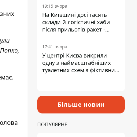
19:15 вчора
ізних
На Київщині досі гасять
склади й логістичні хаби
після прильотів ракет -
ДСНС
були
17:41 вчора
 Попко,
У центрі Києва викрили
одну з наймасштабніших
туалетних схем з фіктивним
емає.
будинком
Більше новин
голова
ПОПУЛЯРНЕ