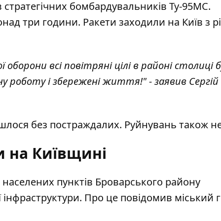
тів стратегічних бомбардувальників Ту-95МС.
над три години. Ракети заходили на Київ з р
оборони всі повітряні цілі в районі столиці 
ну роботу і збережені життя!" - заявив Сергій
йшлося без постраждалих. Руйнувань також н
и на Київщині
з населених пунктів Броварського району
ї інфраструктури. Про це повідомив міський 