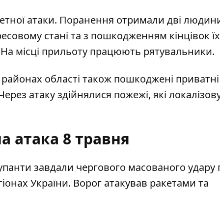
кетної атаки. Поранення отримали дві людини
стресовому стані та з пошкодженням кінцівок їх
і. На місці прильоту працюють рятувальники.
х районах області також пошкоджені приватні
Через атаку здійнялися пожежі, які локалізо
а атака 8 травня
окупанти завдали чергового масованого удару 
гіонах України. Ворог атакував ракетами та