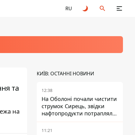
RU
КИЇВ: ОСТАННІ НОВИНИ
ння та
12:38
На Оболоні почали чистити
струмок Сирець, звідки
жежа на
нафтопродукти потрапляли
до озер
11:21