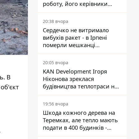
роботу, його керівники
втекли з України - Bihus.info
20:38 вчора
Сердечко не витримало
вибухів ракет - в Ірпені
померли мешканці
притулку для собак з
інвалідністю
20:05 вчора
KAN Development Ігоря
ь. В
Ніконова зреклася
будівництва теплотраси на
об'єкт
Теремках
19:56 вчора
Шкода кожного дерева на
Теремках, але тепло мають
подати в 400 будинків -
у
депутатка Київради