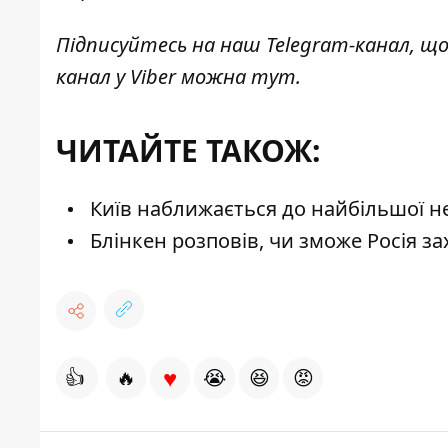
Підписуйтесь на наш
Telegram-канал
, щ
канал у Viber можна
тут
.
ЧИТАЙТЕ ТАКОЖ:
Київ наближається до найбільшої не
Блінкен розповів, чи зможе Росія за
♥
👍
🔥
😭
😆
😡