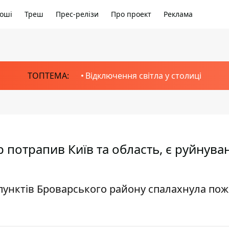
оші
Треш
Прес-релізи
Про проект
Реклама
ТОПТЕМА:
Відключення світла у столиці
р потрапив Київ та область, є руйнува
 пунктів Броварського району спалахнула по