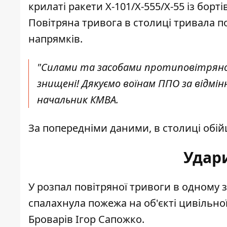
крилаті ракети Х-101/Х-555/Х-55 із бор
Повітряна тривога в столиці тривала по
напрямків.
"Силами та засобами протиповітряної 
знищені! Дякуємо воїнам ППО за відмін
начальник КМВА.
За попередніми даними, в столиці обі
Удар
У розпал повітряної тривоги в одному 
спалахнула пожежа на об'єкті цивільно
Броварів Ігор Сапожко.