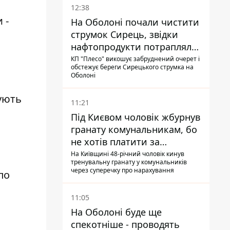
12:38
 -
На Оболоні почали чистити
струмок Сирець, звідки
нафтопродукти потрапляли
до озер
КП "Плесо" викошує забруднений очерет і
обстежує береги Сирецького струмка на
Оболоні
вують
11:21
Під Києвом чоловік жбурнув
гранату комунальникам, бо
не хотів платити за
квитанціями
На Київщині 48-річний чоловік кинув
тренувальну гранату у комунальників
через суперечку про нарахування
по
11:05
На Оболоні буде ще
спекотніше - проводять