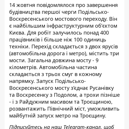
14 жовтня повідомлялося про завершення
будівництва першої черги
Подільсько-
Воскресенського мостового переходу
. Він
є найбільшим інфраструктурним обʼєктом
Києва. Для робіт залучилось понад 400
працівників і більше ніж 100 одиниць
техніки. Перехід складається з двох ярусів
(автомобільна дорога і метро), містить три
мости.
Загальна довжина мосту
- 9
кілометрів. Автомобільна частина
складається з трьох смуг в кожному
напрямку.
Запуск Подільсько-
Воскресенського мосту
з’єднає Русанівку
та Воскресенку з Подолом, а трохи пізніше
- і з Райдужним масивом та Троєщиною,
розвантажить Північний міст, уможливить
майбутній запуск метро на Троєщину.
Підписуйтесь на наш
Telegram-канал
, щоб