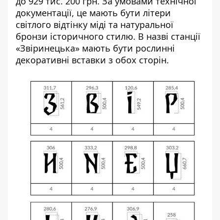
до 929 тис. 200 грн
. За умовами технічної
документації, це мають бути літери
світлого відтінку міді та натуральної
бронзи історичного стилю. В назві станції
«Звіринецька» мають бути рослинні
декоративні вставки з обох сторін.