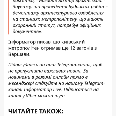
пам’ятки, - нагадав Віктор Брагінський. -
Зауважу, що проведення будь-яких робіт з
демонтажу архітектурного оздоблення
на станціях метрополітену, що мають
охоронний статус, потребує офіційних
документів».
Інформатор писав
, що київський
метрополітен отримав ще 12 вагонів з
Варшави.
Підписуйтесь на наш
Telegram-канал
, щоб
не пропустити важливих новин. За
новинами в режимі онлайн прямо в
месенджері слідкуйте на нашому Telegram-
каналі
Інформатор Live
. Підписатися на
канал у Viber можна
тут
.
ЧИТАЙТЕ ТАКОЖ: