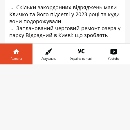
Скільки закордонних відряджень мали
Кличко та його підлеглі у 2023 році та куди
вони подорожували
Запланований черговий ремонт озера у
парку Відрадний в Києві: що зроблять
Головна
Актуально
Україна на часі
Youtube
♥
🔥
😭
😆
😡
Інформатор у
👍
Завантажити
телефоні
👉
НОВИНИ КИЄВА
КИЕВСКИЙ МЕТРОПОЛИТЕН
ТЕНДЕР