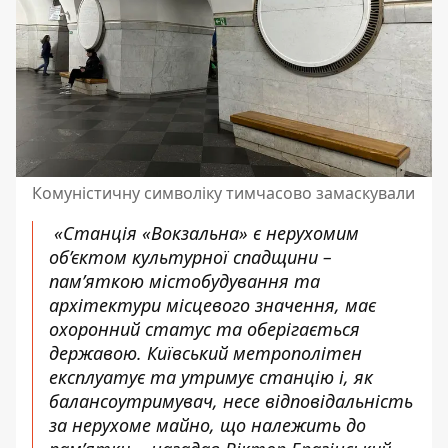
Комуністичну символіку тимчасово замаскували
«Станція «Вокзальна» є нерухомим
об’єктом культурної спадщини –
пам’яткою містобудування та
архітектури місцевого значення, має
охоронний статус та оберігається
державою. Київський метрополітен
експлуатує та утримує станцію і, як
балансоутримувач, несе відповідальність
за нерухоме майно, що належить до