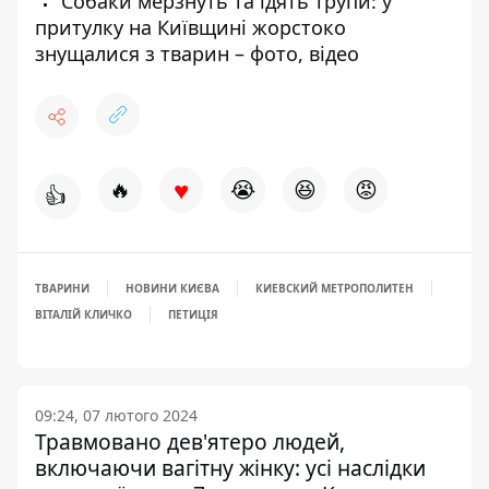
Собаки мерзнуть та їдять трупи: у
притулку на Київщині жорстоко
знущалися з тварин – фото, відео
♥
🔥
😭
😆
😡
👍
ТВАРИНИ
НОВИНИ КИЄВА
КИЕВСКИЙ МЕТРОПОЛИТЕН
ВІТАЛІЙ КЛИЧКО
ПЕТИЦІЯ
09:24, 07 лютого 2024
Травмовано дев'ятеро людей,
включаючи вагітну жінку: усі наслідки