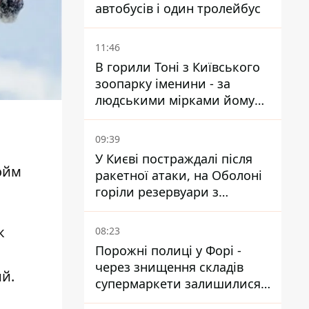
автобусів і один тролейбус
11:46
В горили Тоні з Київського
зоопарку іменини - за
людськими мірками йому
вже понад 90 років
09:39
У Києві постраждалі після
ойм
ракетної атаки, на Оболоні
горіли резервуари з
паливом
к
08:23
Порожні полиці у Форі -
через знищення складів
й.
супермаркети залишилися
без асортименту