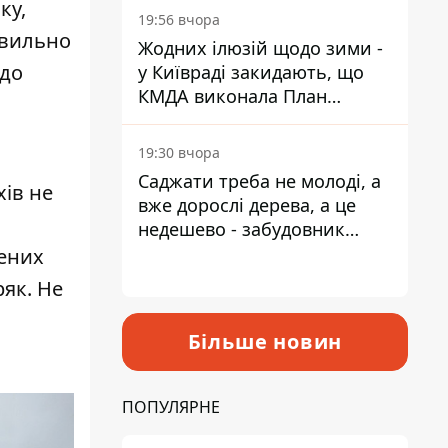
ку,
19:56 вчора
авильно
Жодних ілюзій щодо зими -
 до
у Київраді закидають, що
КМДА виконала План
стійкості на 20%
19:30 вчора
Саджати треба не молоді, а
хів не
вже дорослі дерева, а це
недешево - забудовник
Ніконов
лених
ряк. Не
Більше новин
ПОПУЛЯРНЕ