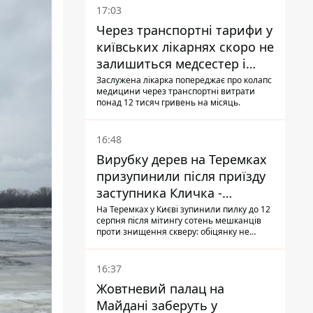
17:03
Через транспортні тарифи у
київських лікарнях скоро не
залишиться медсестер і
санітарок - професор
Заслужена лікарка попереджає про колапс
медицини через транспортні витрати
Голубовська
понад 12 тисяч гривень на місяць.
16:48
Вирубку дерев на Теремках
призупинили після приїзду
заступника Кличка -
почався діалог
На Теремках у Києві зупинили пилку до 12
серпня після мітингу сотень мешканців
проти знищення скверу: обіцянку не
поновлювати роботи дав особисто
заступник Кличка, Петро Пантелеєв, що
прибув налагодити комунікацію
16:37
Жовтневий палац на
Майдані заберуть у