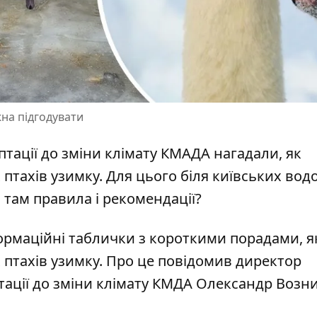
на підгодувати
птації до зміни клімату КМАДА нагадали, як
птахів узимку. Для цього біля київських вод
кі там правила і рекомендації?
ормаційні таблички з короткими порадами, я
 птахів
узимку. Про це повідомив директор
тації до зміни клімату КМДА Олександр Возни