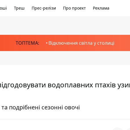
оші
Треш
Прес-релізи
Про проект
Реклама
ТОПТЕМА:
Відключення світла у столиці
ідгодовувати водоплавних птахів узи
та подрібнені сезонні овочі