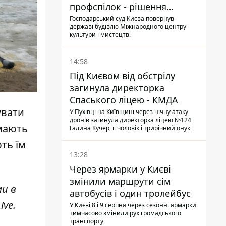
профспілок - рішення
Господарського суду
Господарський суд Києва повернув
державі будівлю Міжнародного центру
культури і мистецтв.
14:58
Під Києвом від обстрілу
загинула директорка
Спаського ліцею - КМДА
увати
У Пухівці на Київщині через нічну атаку
дронів загинула директорка ліцею №124
 мають
Галина Кучер, її чоловік і трирічний онук
ть їм
13:28
Через ярмарки у Києві
змінили маршрути сім
ми в
автобусів і один тролейбус
ive
.
У Києві 8 і 9 серпня через сезонні ярмарки
тимчасово змінили рух громадського
транспорту