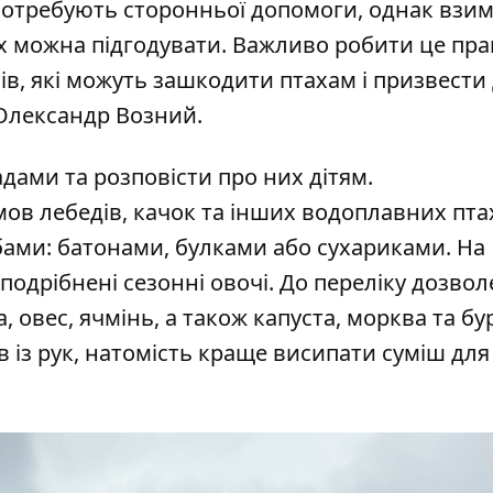
потребують сторонньої допомоги, однак взим
х можна підгодувати. Важливо робити це пр
тів, які можуть зашкодити птахам і призвести
в Олександр Возний.
дами та розповісти про них дітям.
ов лебедів, качок та інших водоплавних пта
ами: батонами, булками або сухариками. На
подрібнені сезонні овочі. До переліку дозво
 овес, ячмінь, а також капуста, морква та бу
в із рук, натомість краще висипати суміш для