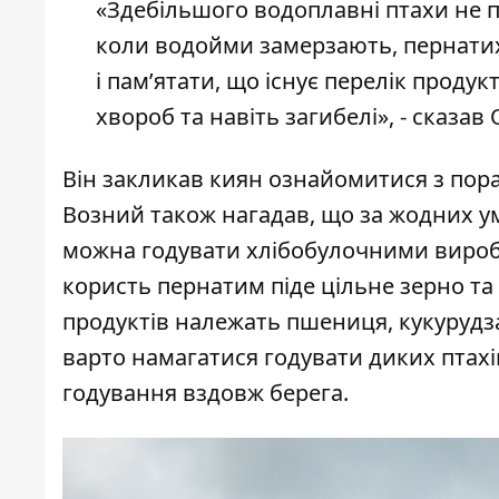
«Здебільшого водоплавні птахи не 
коли водойми замерзають, пернати
і пам’ятати, що існує перелік продук
хвороб та навіть загибелі», - сказа
Він закликав киян ознайомитися з пора
Возний також нагадав, що за жодних ум
можна годувати хлібобулочними вироб
користь пернатим піде цільне зерно та 
продуктів належать пшениця, кукурудза,
варто намагатися годувати диких птахі
годування вздовж берега.