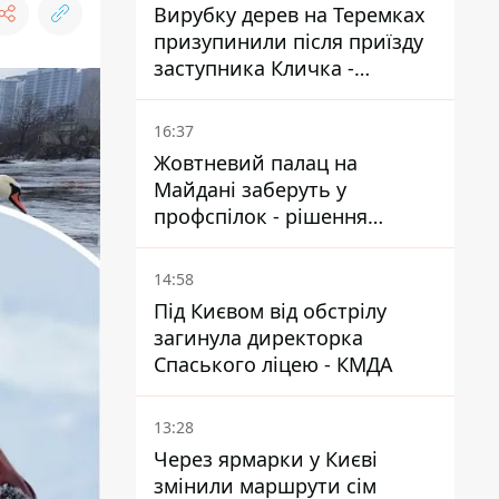
Вирубку дерев на Теремках
призупинили після приїзду
заступника Кличка -
почався діалог
16:37
Жовтневий палац на
Майдані заберуть у
профспілок - рішення
Господарського суду
14:58
Під Києвом від обстрілу
загинула директорка
Спаського ліцею - КМДА
13:28
Через ярмарки у Києві
змінили маршрути сім