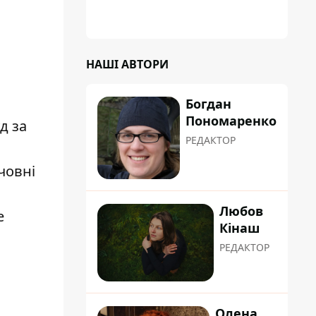
НАШІ АВТОРИ
Богдан
Пономаренко
д за
РЕДАКТОР
човні
Любов
е
Кінаш
РЕДАКТОР
Олена