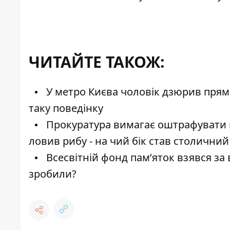
ЧИТАЙТЕ ТАКОЖ:
У метро Києва чоловік дзюрив прямо 
таку поведінку
Прокуратура вимагає оштрафувати н
ловив рибу - на чий бік став столичний
Всесвітній фонд пам’яток взявся за 
зробили?