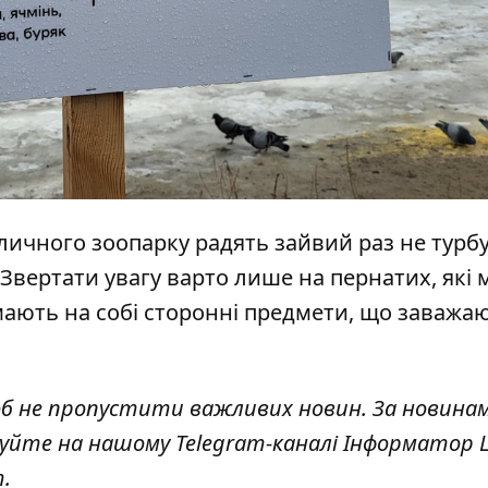
личного зоопарку радять зайвий раз не турб
Звертати увагу варто лише на пернатих, які
мають на собі сторонні предмети, що заважаю
об не пропустити важливих новин. За новина
куйте на нашому Telegram-каналі
Інформатор L
т
.