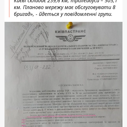
Києві складає 239,6 км, тролейбуса – 505,1
км. Планово мережу має обслуговувати 8
бригад», - йдеться у повідомленні групи.