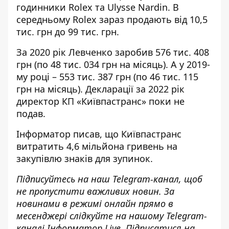
годинники Rolex та Ulysse Nardin. В
середньому Rolex зараз продають
від 10,5
тис. грн до 99 тис. грн.
За
2020 рік Левченко заробив
576 тис. 408
грн (по 48 тис. 034 грн на місяць). А
у 2019-
му році
– 553 тис. 387 грн (по 46 тис. 115
грн на місяць). Декларації за 2022 рік
директор КП «Київпастранс» поки не
подав.
Інформатор писав
, що Київпастранс
витратить 4,6 мільйона гривень на
закупівлю знаків для зупинок.
Підписуйтесь на наш
Telegram-канал
, щоб
не пропустити важливих новин. За
новинами в режимі онлайн прямо в
месенджері слідкуйте на нашому Telegram-
каналі
Інформатор Live
. Підписатися на