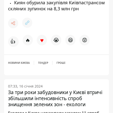
Киян обурила закупівля Київпастрансом
скляних зупинок на 8,3 млн грн
♥
🔥
😭
😆
😡
👍
НОВИНИ КИЄВА
ТЕНДЕР
ГРОШІ
07:33, 16 січня 2024
За три роки забудовники у Києві втричі
збільшили інтенсивність спроб
знищення зелених зон - екологи
Екологи з Києва нарахували загалом 11 спроб