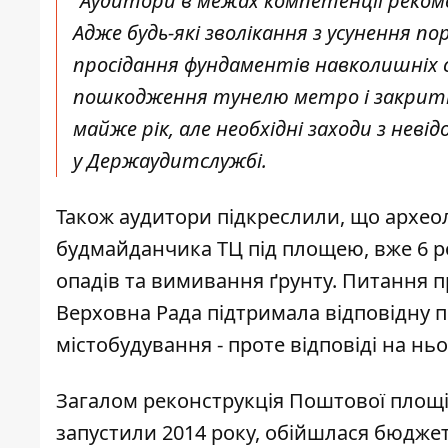
"Аудитори в межах компетенції реком
Адже будь-які зволікання з усунення 
просідання фундаментів навколишніх с
пошкодження тунелю метро і закритт
майже рік, але необхідні заходи з неві
у Держаудитслужбі.
Також аудитори підкреслили, що археол
будмайданчика ТЦ під площею, вже 6 р
опадів та вимивання ґрунту. Питання п
Верховна Рада підтримала відповідну 
містобудування - проте відповіді на н
Загалом реконструкція Поштової площі 
запустили 2014 року, обійшлася бюджету