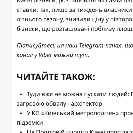
Києві бізнеси, розташовані на самій пл
ставки
. Так, лише за тиждень власники
літнього сезону, знизили ціну у півтора
бізнеси, що розташовані поблизу площі
Підписуйтесь на наш
Telegram-канал
, щ
канал у Viber можна
тут
.
ЧИТАЙТЕ ТАКОЖ:
Туди вже не можна пускати людей: 
загрозою обвалу - архітектор
У КП «Київський метрополітен» про
підземки
На Поштовій площі у Києві просіла з