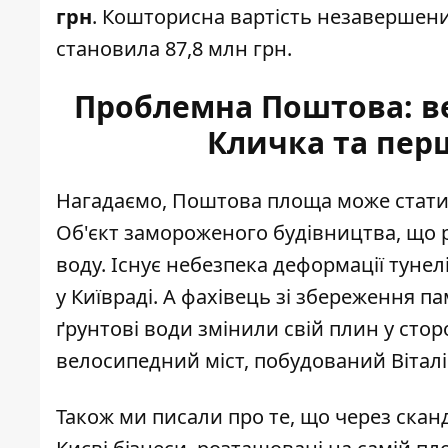
грн
. Кошторисна вартість незавершених
становила 87,8 млн грн.
Проблемна Поштова: ве
Кличка та перш
Нагадаємо, Поштова площа може стат
Об'єкт замороженого будівництва, що
воду. Існує небезпека деформації тунел
у Київраді. А фахівець зі збереження п
ґрунтові води змінили свій плин у сто
велосипедний міст, побудований Вітал
Також ми писали про те, що через скан