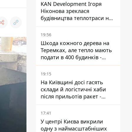
KAN Development Ігоря
Ніконова зреклася
будівництва теплотраси на
Теремках
19:56
Шкода кожного дерева на
Теремках, але тепло мають
подати в 400 будинків -
депутатка Київради
19:15
На Київщині досі гасять
склади й логістичні хаби
після прильотів ракет -
ДСНС
17:41
У центрі Києва викрили
одну з наймасштабніших