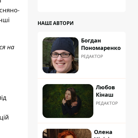
і
планували пізніше отримати "в
обслуговування" земельну ділянку
есняно-
інші
НАШІ АВТОРИ
Богдан
ся на
Пономаренко
РЕДАКТОР
Любов
Кінаш
ід
РЕДАКТОР
цій
Олена