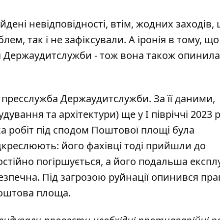
дені невідповідності, втім, жодних заходів,
ем, так і не зафіксували. А іронія в тому, щ
я Держаудитслужби - тож вона також опинила
а
пресслужба Держаудитслужби
. За її даними,
вання та архітектури) ще у І півріччі 2023 
а робіт під сподом Поштової площі була
дкреслюють: його фахівці тоді прийшли до
остійно погіршується, а його подальша експл
езпечна. Під загрозою руйнації опинився пр
Поштова площа.