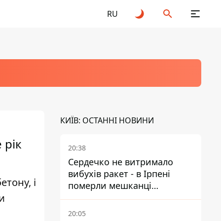
RU
КИЇВ: ОСТАННІ НОВИНИ
 рік
20:38
Сердечко не витримало
вибухів ракет - в Ірпені
етону, і
померли мешканці
и
притулку для собак з
інвалідністю
20:05