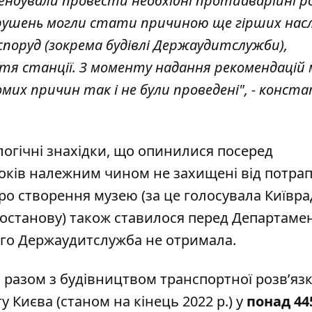
ендували провести необхідні протиаварійні р
порушень могли стати причиною ще гірших насл
поруд (зокрема будівлі Держаудитслужби),
я станції. З моменту надання рекомендацій 
домих причин так і не були проведені", - конст
огічні знахідки, що опинилися посеред
оків належним чином не захищені від потра
ро створення музею (за це голосувала Київрад
постанову) також ставилося перед Департаме
ього Держаудитслужба не отримала.
разом з будівництвом транспортної розв’язк
 Києва (станом на кінець 2022 р.) у
понад 44