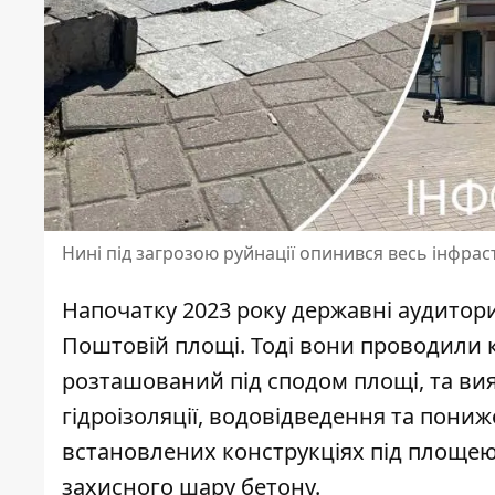
Нині під загрозою руйнації опинився весь інфра
Напочатку 2023 року державні аудитор
Поштовій площі. Тоді вони
проводили к
розташований під сподом площі, та ви
гідроізоляції, водовідведення та пониж
встановлених конструкціях під площею
захисного шару бетону.