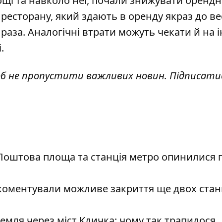
ощі та навколо неї,
почали знижувати орендн
 ресторану, який здають в оренду якраз до в
 раза. Аналогічні втрати можуть чекати й на 
.
об не пропустити важливих новин. Підписати
Поштова площа та станція метро опинилися п
коментували можливе закриття ще двох стан
емля через міст Кличка: чому так трапилося