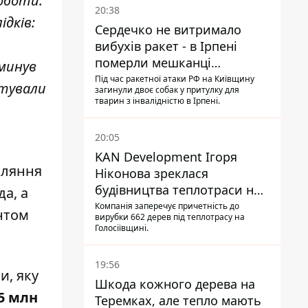
оботи.
20:38
ідків:
Сердечко не витримало
вибухів ракет - в Ірпені
померли мешканці
минув
притулку для собак з
Під час ракетної атаки РФ на Київщину
атували
загинули двоє собак у притулку для
інвалідністю
тварин з інвалідністю в Ірпені.
20:05
KAN Development Ігоря
пляння
Ніконова зреклася
будівництва теплотраси на
а, а
Теремках
Компанія заперечує причетність до
нтом
вирубки 662 дерев під теплотрасу на
Голосіївщині.
19:56
и, яку
Шкода кожного дерева на
5 млн
Теремках, але тепло мають