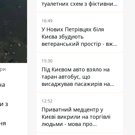
туалетних схем з фіктивним
будинком
16:49
У Нових Петрівцях біля
Києва збудують
ветеранський простір - вже
знайшли проєктанта
15:30
Під Києвом авто взяло на
ори
таран автобус, що
висаджував пасажирів на
на
зупинці - пасажирка в
лікарні
12:52
и з
Приватний медцентр у
Києві викрили на торгівлі
ня
людьми - мова про
сурогатне материнство