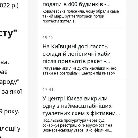
подати в 400 будинків -
22 р.)
депутатка Київради
Ковалевська пояснила, чому обрали саме
такий маршрут теплотраси попри
протести жителів.
сту"
19:15
На Київщині досі гасять
склади й логістичні хаби
після прильотів ракет -
єва
.
ДСНС
Рятувальники ліквідують наслідки нічної
рає
атаки на розподільчі центри під Києвом
народу"
17:41
за якої
У центрі Києва викрили
одну з наймасштабніших
 року.
туалетних схем з фіктивним
будинком
Подільська прокуратура через суд
оскаржує реєстрацію "нерухомості" на
площі у
Вознесенському узвозі, якої фізично
ніколи не існувало: під неї, ймовірно,