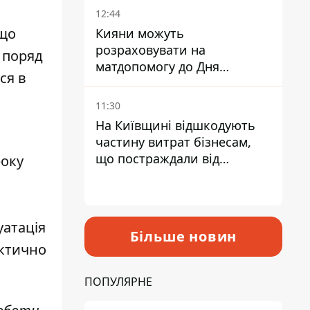
12:44
 що
Кияни можуть
розраховувати на
о поряд
матдопомогу до Дня
ся в
незалежності - кому її
дадуть
11:30
На Київщині відшкодують
частину витрат бізнесам,
що постраждали від
року
прильотів ракет
уатація
Більше новин
актично
ПОПУЛЯРНЕ