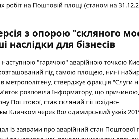
 робіт на Поштовій площі (станом на 31.12.20
рсія з опорою "скляного мо
і наслідки для бізнесів
и
наступною "гарячою" аварійною точкою Ки
 розташований під самою площею, нині наби
ів метрополітену, стверджує фракція "Слуги 
ам'яток розповіла Інформатору, що причиною, 
рону Поштової, став скляний пішохідно-
ієм Кличком через Володимирський узвіз 2019
дал із заявами про аварійний стан Поштової 