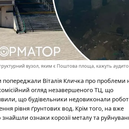
структурний вузол, яким є Поштова площа, кажуть аудит
и попереджали Віталія Кличка про проблеми 
омісійний огляд
незавершеного ТЦ, що
явили, що будівельники недовиконали робот
ення рівня ґрунтових вод. Крім того, на вже
 знайшли ознаки корозії металу та руйнуван