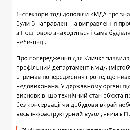
Інспектори тоді доповіли КМДА про знай
були б направлені на виправлення пробл
з Поштовою знаходиться і сама будівл
небезпеці.
Про попередження для Кличка заявил
профільний департамент КМДА (містобуду
отримав попередження про те, що низк
недовиконана. У державному органі пі
висновків, що технічний стан об’єкта п
без консервації чи добудови вкрай неб
весь інфраструктурний вузол, яким є 