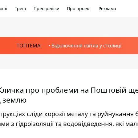
оші
Треш
Прес-релізи
Про проект
Реклама
ТОПТЕМА:
Відключення світла у столиці
личка про проблеми на Поштовій ще
ід землю
укціях сліди корозії металу та руйнування б
и з гідроізоляції та водовідведення, які мал