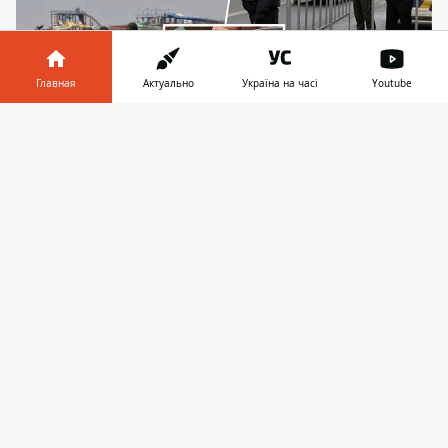
Главная
Актуально
Україна на часі
Youtube
Информатор в
Скачать
телефоне
👉
Полиция Киевщины опровергает раздачу
повесток ее сотрудниками на блокпостах
Полиция Киевской области опровергает
информацию о
раздаче повесток ее
личным составом
. Начальник полиции
Киевской области говорит, что
единственной функцией сотрудников
является проведение мер безопасности. А
любую другую деятельность, включая
осуществление админзадержания
"уклонистов", проводят только в ответ на